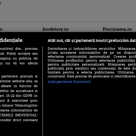
!
ro
foodstory.ro
Procinema.ro
fidențiale
Atât noi, cât și partenerii noștri prelucrăm dat
ozitivul dvs., precum
Dezvoltarea și îmbunătățirea serviciilor. Măsurarea
și/sau accesarea informațiilor de pe un dispoziti
al. Puteți accepta sau
selectarea conținutului personalizat. Crearea prof
pagina cu politica de
Utilizarea profilurilor pentru selectarea publicității
i și nu vă vor afecta
pentru publicitate personalizată. Măsurarea perfo
publicului prin statistici sau combinații de date di
limitate pentru a selecta publicitatea. Utilizarea
(P) Descoperă Lumea
Emoții intense pe
conținutul. Date precise de geolocație și identificarea
te partenere, precum si
Evenimentelor din România
Sebastian Stan! Iub
ermite website-ului sa
cu Transilvania Events!
Listă parteneri (furnizori)
Annabelle, l-a făcu
 afisate in functie de
(P) Raku, gaming intens și o
elelor de socializare si
Din 14 septembrie
pauză binemeritată cu...
Popescu revine în 
 art. 15-22 din GDPR in
pizza Guseppe
principal la Pro T
pot fi exercitate prin
(P) Poți folosi bonurile de
a tuturor Tehnologiilor
La 88 de ani și du
masă pentru a comanda
esarea informatiilor de
carieră fabuloasă î
mâncare acasă? Lista
SETARILE INDIVIDUAL”
Anthony Hopkins 
aplicațiilor care le acceptă
lansează oficial î
cookie strict necesare