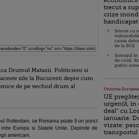
economică 
trecut a sup
crize mondi
handicapat 
Istorie cu 
vulnerabilă
cauza dator
de la BCE
Șomajul în 
de criză. R
puțini șom
aca Drumul Matasii. Politicieni si
aceste zile la Bucuresti depre cum
nomice de pe vechiul drum al
Uniunea Europea
UE pregăte
urgență, în
deal” cu Lo
ianuarie. 
ul Rotterdam, iar Romania poate fi un punct
vizate: pesc
 intre Europa si Statele Unite. Depinde de
transportul 
egii americani.