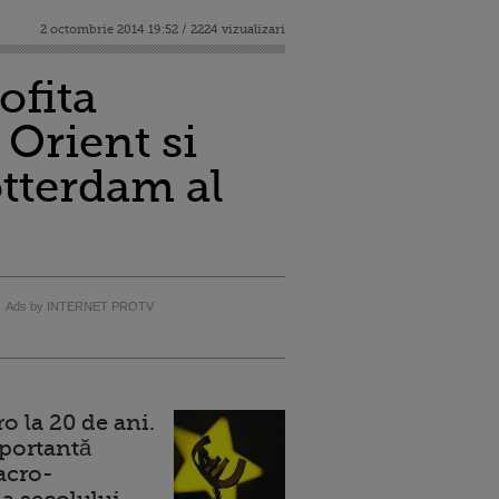
2 octombrie 2014 19:52 / 2224 vizualizari
ofita
 Orient si
tterdam al
Ads by INTERNET PROTV
 la 20 de ani.
portantă
acro-