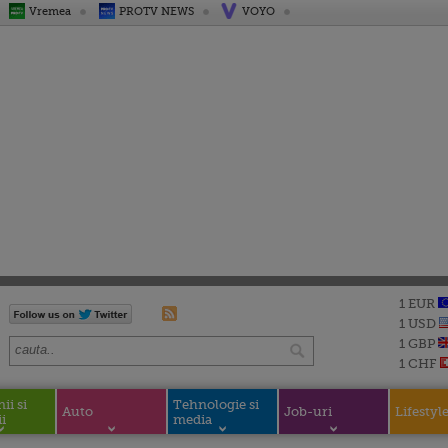
Vremea
PROTV NEWS
VOYO
1 EUR
1 USD
1 GBP
1 CHF
i si
Tehnologie si
Auto
Job-uri
Lifestyl
i
media