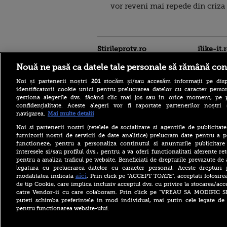
vor reveni mai repede din criza 
Stirileprotv.ro
ilike-it.
Nouă ne pasă ca datele tale personale să rămână con
Noi și partenerii noștri
201
stocăm și/sau accesăm informații pe disp
identificatorii cookie unici pentru prelucrarea datelor cu caracter person
gestiona alegerile dvs. făcând clic mai jos sau în orice moment, pe 
confidențialitate. Aceste alegeri vor fi raportate partenerilor noștr
Insula misterioasă din
navigarea.
Mai multe detalii
Grecia unde oamenii trăiesc
până la 100 de ani. Plajele
Noi si partenerii nostri (retelele de socializare si agentiile de publicita
par desprinse din paradis
furnizorii nostri de servicii de date analitice) prelucram date pentru a p
functioneze, pentru a personaliza continutul si anunturile publicitare
Reacția Comisiei Europene
după modificările aduse de
interesele si/sau profilul dvs., pentru a va oferi functionalitati aferente ret
Parlament la legea
pentru a analiza traficul pe website. Beneficiati de drepturile prevazute de
decarbonizării. Va evalua
legatura cu prelucrarea datelor cu caracter personal. Aceste drepturi 
impactul asupra PNRR
aici
modalitatea indicata
. Prin click pe “ACCEPT TOATE”, acceptati folosire
de tip Cookie, care implica inclusiv acceptul dvs. cu privire la stocarea/acc
Fructul minune care îți
schimba digestia.
catre Vendor-ii cu care colaboram. Prin click pe “VREAU SA MODIFIC 
Proprietățile uimitoare ale
puteti schimba preferintele in mod individual, mai putin cele legate de 
ananasului pe care
pentru functionarea website-ului.
nutriționiștii le confirmă