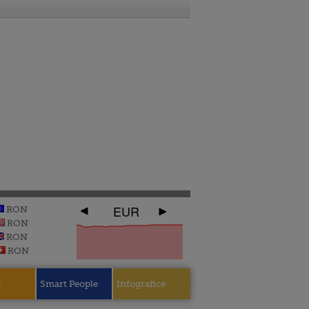
EUR
RON
RON
RON
RON
e
Smart People
Infografice