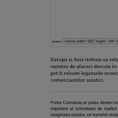
Embed:
Europa si Asia trebuie sa ref
oameni de afaceri discuta in 
pot fi reluate legaturile eco
comerciantilor asiatici.
Portul Constanta ar putea deveni no
important al schimbului de marfuri
imaginatia voastra, ne transmit strat