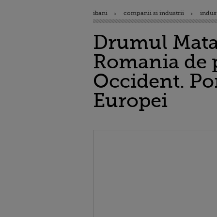
ibani
companii si industrii
indus
Drumul Matas
Romania de po
Occident. Po
Europei