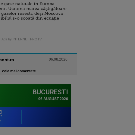
e gaze naturale în Europa.
nit Ucraina marea câștigătoare
 gazelor rusești, deși Moscova
sibilul s-o scoată din ecuație
Ads by INTERNET PROTV
ncont.ro
06.08.2026
cele mai comentate