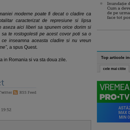
Inundație d
Cum a deve
de pe urma
aniei moderne poate fi decat o cladire ca
face tot po
talitar caracterizat de represiune si lipsa
 aseza aici liberi sa spunem orice dorim si
a te rostogolesti pe acest covor poti sa o
ot ce inseamna aceasta cladire si nu vreun
eme",
a spus Quest.
Top articole i
a in Romania si va sta doua zile.
cele mai citite
t
Twitter
RSS Feed
 19:52