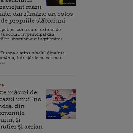
a secolului
raviețuit marii
ale, dar rămâne un colos
de propriile slăbiciuni
repetiție: zona euro, extrem de
 la șocuri, în principal din
iilor. Avertisment îngrijorător
Europa a atins nivelul dinainte
omânia, între țările cu cei mai
eri
na
ște măsuri de
 cazul unui ”no
ndra, din
Domeniile
uitul şi
rutier şi aerian