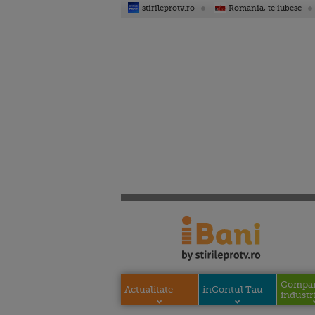
stirileprotv.ro
Romania, te iubesc
Compani
Actualitate
inContul Tau
industri