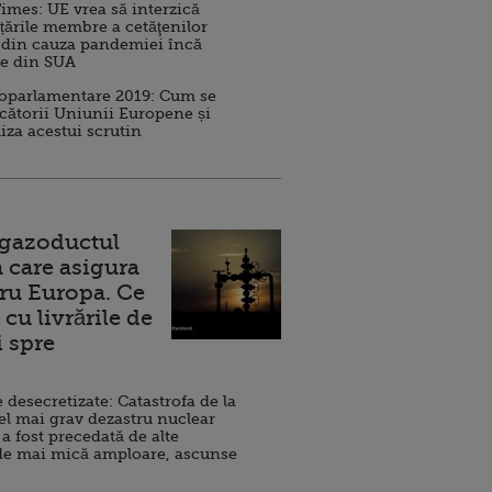
imes: UE vrea să interzică
 țările membre a cetăţenilor
 din cauza pandemiei încă
ve din SUA
roparlamentare 2019: Cum se
cătorii Uniunii Europene și
iza acestui scrutin
 gazoductul
 care asigura
ru Europa. Ce
cu livrările de
i spre
esecretizate: Catastrofa de la
el mai grav dezastru nuclear
 a fost precedată de alte
de mai mică amploare, ascunse