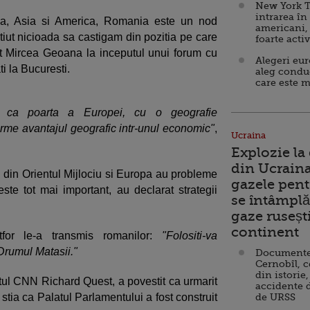
New York T
intrarea în
pa, Asia si America, Romania este un nod
americani,
tiut nicioada sa castigam din pozitia pe care
foarte acti
t Mircea Geoana la inceputul unui forum cu
Alegeri eu
ti la Bucuresti.
aleg condu
care este m
, ca poarta a Europei, cu o geografie
forme avantajul geografic intr-unul economic"
,
Ucraina
Explozie la
din Ucraina
ari din Orientul Mijlociu si Europa au probleme
gazele pent
este tot mai important, au declarat strategii
se întâmplă 
gaze ruseșt
continent
tfor le-a transmis romanilor:
"Folositi-va
 Drumul Matasii."
Documente d
Cernobîl, c
din istorie,
istul CNN Richard Quest, a povestit ca urmarit
accidente 
 stia ca Palatul Parlamentului a fost construit
de URSS