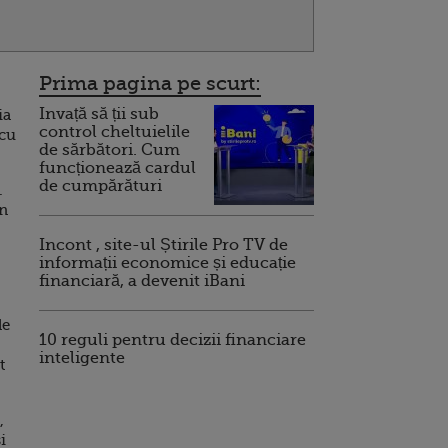
Prima pagina pe scurt:
Invață să ții sub
ia
control cheltuielile
 cu
de sărbători. Cum
funcționează cardul
de cumpărături
.
in
Incont , site-ul Știrile Pro TV de
informații economice și educație
financiară, a devenit iBani
de
10 reguli pentru decizii financiare
inteligente
t
,
i