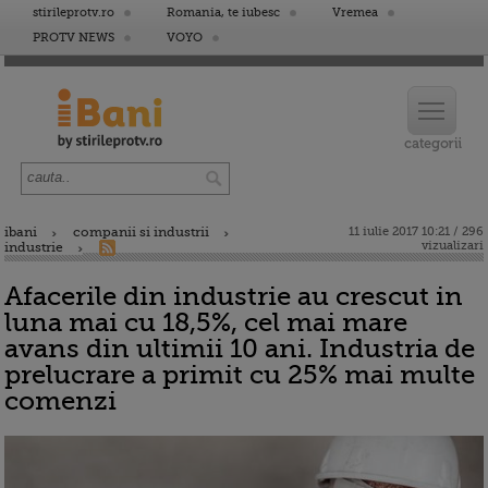
stirileprotv.ro
Romania, te iubesc
Vremea
PROTV NEWS
VOYO
ibani
companii si industrii
11 iulie 2017 10:21 / 296
vizualizari
industrie
Afacerile din industrie au crescut in
luna mai cu 18,5%, cel mai mare
avans din ultimii 10 ani. Industria de
prelucrare a primit cu 25% mai multe
comenzi