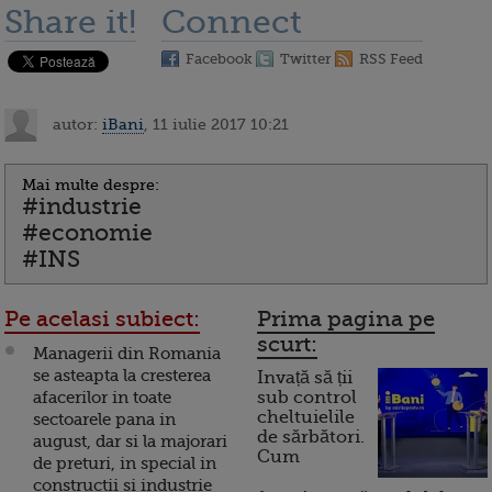
Share it!
Connect
Facebook
Twitter
RSS Feed
autor:
iBani
, 11 iulie 2017 10:21
Mai multe despre:
#industrie
#economie
#INS
Pe acelasi subiect:
Prima pagina pe
scurt:
Managerii din Romania
se asteapta la cresterea
Invață să ții
afacerilor in toate
sub control
cheltuielile
sectoarele pana in
de sărbători.
august, dar si la majorari
Cum
de preturi, in special in
constructii si industrie