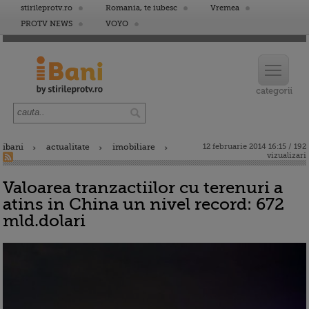
stirileprotv.ro
Romania, te iubesc
Vremea
PROTV NEWS
VOYO
ibani
actualitate
imobiliare
12 februarie 2014 16:15 / 192
vizualizari
Valoarea tranzactiilor cu terenuri a
atins in China un nivel record: 672
mld.dolari