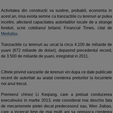
Activitatea din constructii va sustine, probabil, economia in
acest an, insa exista semne ca tranzactiile cu terenuri ar putea
incetini, afectand capacitatea autoritatilor locale de a strange
fonduri, scrie cotidianul britanic Financial Times, citat de
Mediafax
.
Tranzactiile cu terenuri au urcat la circa 4.100 de miliarde de
yuani (672 miliarde de dolari), depasind precedentul record,
de 3.500 de miliarde de yuani, inregistrat in 2011.
Cifrele privind vanzarile de terenuri vin dupa ce date publicate
recent de autoritati au aratat cresterea preturilor la locuintele
noi anul trecut.
Premierul chinez Li Keqiang, care a preluat conducerea
executivului in martie 2013, este considerat mai deschis fata
de mecanismele pietei decat predecesorul sau, Wen Jiabao,
care a incercat timp de mai multi ani sa opreasca cresterea