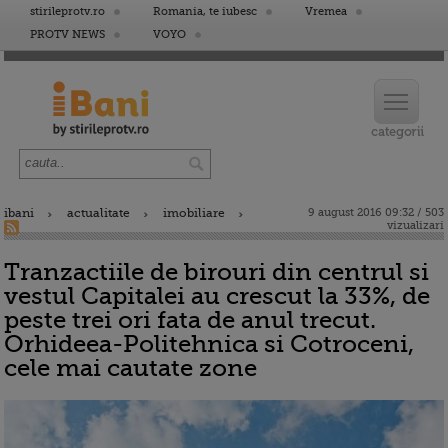
stirileprotv.ro
Romania, te iubesc
Vremea
PROTV NEWS
VOYO
ibani
actualitate
imobiliare
9 august 2016 09:32 / 503
vizualizari
Tranzactiile de birouri din centrul si
vestul Capitalei au crescut la 33%, de
peste trei ori fata de anul trecut.
Orhideea-Politehnica si Cotroceni,
cele mai cautate zone