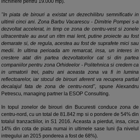
inchiriere pentru 19.000 mp).
"In piata de birouri a existat un dezechilibru semnificativ in
ultimii cinci ani. Zona Barbu Vacarescu - Dimitrie Pompei s-a
dezvoltat accelerat, in timp ce zona de centru-vest si zonele
ultracentrale au avut un ritm mai lent, putine proiecte au fost
demarate si, de regula, acestea au fost de suprafete mici sau
medii. In ultima perioada am remarcat, insa, un interes in
crestere atat din partea dezvoltatorilor cat si din partea
companiilor pentru zona Orhideelor - Politehnica si credem ca
in urmatorii trei, patru ani aceasta zona va fi in lumina
reflectoarelor, iar stocul de birouri aferent va recupera partial
decalajul fata de zona de centru-nord",
spune Alexandru
Petrescu, managing partner la ESOP Consulting.
In topul zonelor de birouri din Bucuresti conduce zona de
centru-nord, cu un total de 81.842 mp si o pondere de 54% din
totalul tranzactiilor, in S1 2016. Aceasta a pierdut, insa, circa
14% din cota de piata numai in ultimele sase luni (la nivelul
intregului an 2015 ponderea a fost de 68%).