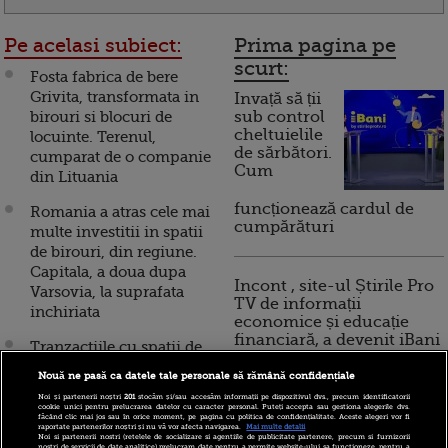
Pe acelasi subiect:
Prima pagina pe
scurt:
Fosta fabrica de bere
Grivita, transformata in
Invață să ții
birouri si blocuri de
sub control
cheltuielile
locuinte. Terenul,
de sărbători.
cumparat de o companie
Cum
din Lituania
funcționează cardul de
Romania a atras cele mai
cumpărături
multe investitii in spatii
de birouri, din regiune.
Capitala, a doua dupa
Incont , site-ul Știrile Pro
Varsovia, la suprafata
TV de informații
inchiriata
economice și educație
financiară, a devenit iBani
Tranzactiile cu spatii de
birouri, in crestere cu
Nouă ne pasă ca datele tale personale să rămână confidențiale
15% la inceputul anului.
10 reguli pentru decizii
Noi și partenerii noștri
201
stocăm și/sau accesăm informații pe dispozitivul dvs., precum identificatorii
Managerii prefera
cookie unici pentru prelucrarea datelor cu caracter personal. Puteți accepta sau gestiona alegerile dvs.
financiare inteligente
făcând clic mai jos sau în orice moment, pe pagina cu politica de confidențialitate. Aceste alegeri vor fi
birourile de 400 mp, in
raportate partenerilor noștri și nu vă vor afecta navigarea.
Mai multe detalii
Noi si partenerii nostri (retelele de socializare si agentiile de publicitate partenere, precum si furnizorii
zona de centru-nord
nostri de servicii de date analitice) prelucram date pentru a permite website-ului sa functioneze, pentru a