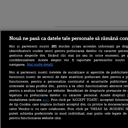
Stirileprotv.ro
ilike-it.
Nouă ne pasă ca datele tale personale să rămână con
Noi și partenerii noștri
201
stocăm și/sau accesăm informații pe disp
identificatorii cookie unici pentru prelucrarea datelor cu caracter person
gestiona alegerile dvs. făcând clic mai jos sau în orice moment, pe 
confidențialitate. Aceste alegeri vor fi raportate partenerilor noștr
navigarea.
Mai multe detalii
Escrocheria „văduvelor
negre” ia amploare în Rusia.
Noi si partenerii nostri (retelele de socializare si agentiile de publicita
„Găsește-ți un soldat și când
furnizorii nostri de servicii de date analitice) prelucram date pentru a p
va fi ucis vei primi 8
functioneze, pentru a personaliza continutul si anunturile publicitare
milioane de ruble”
interesele si/sau profilul dvs., pentru a va oferi functionalitati aferente ret
pentru a analiza traficul pe website. Beneficiati de drepturile prevazute de
Aflat în SUA, ministrul
britanic de Externe a evitat
legatura cu prelucrarea datelor cu caracter personal. Aceste drepturi 
să spună dacă îl mai
aici
modalitatea indicata
. Prin click pe “ACCEPT TOATE”, acceptati folosire
consideră pe Trump „idiot,
de tip Cookie, care implica inclusiv acceptul dvs. cu privire la stocarea/acc
rasist și misogin”
catre Vendor-ii cu care colaboram. Prin click pe “VREAU SA MODIFIC 
puteti schimba preferintele in mod individual, mai putin cele legate de 
Primăriile care nu se
pentru functionarea website-ului.
înrolează pe Ghiseul.ro pot
rămâne fără finanțare. Cât
timp mai au la dispoziție