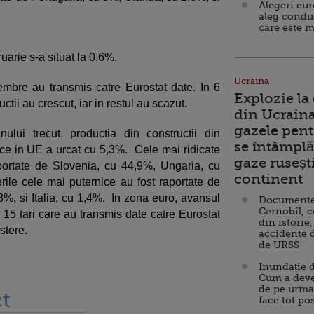
Alegeri eu
aleg condu
care este m
ruarie s-a situat la 0,6%.
Ucraina
mbre au transmis catre Eurostat date. In 6
Explozie la
ructii au crescut, iar in restul au scazut.
din Ucraina
gazele pent
lui trecut, productia din constructii din
se întâmplă 
ce in UE a urcat cu 5,3%. Cele mai ridicate
gaze ruseșt
portate de Slovenia, cu 44,9%, Ungaria, cu
continent
ile cele mai puternice au fost raportate de
8%, si Italia, cu 1,4%. In zona euro, avansul
Documente d
Cernobîl, c
 15 tari care au transmis date catre Eurostat
din istorie,
stere.
accidente 
de URSS
Inundație d
Cum a deve
de pe urma
t
face tot po