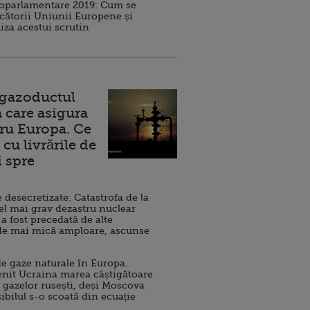
roparlamentare 2019: Cum se
cătorii Uniunii Europene și
iza acestui scrutin
 gazoductul
 care asigura
ru Europa. Ce
cu livrările de
i spre
esecretizate: Catastrofa de la
el mai grav dezastru nuclear
 a fost precedată de alte
de mai mică amploare, ascunse
e gaze naturale în Europa.
nit Ucraina marea câștigătoare
 gazelor rusești, deși Moscova
sibilul s-o scoată din ecuație