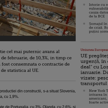
Istorie cu 
vulnerabilă
cauza dator
de la BCE
Șomajul în 
de criză. R
puțini șom
Uniunea Europea
ie cel mai puternic avans al
UE pregăte
a de februarie, de 10,3%, in timp ce
urgență, în
a fost consemnata o contractie de
deal” cu Lo
 de statistica al UE.
ianuarie. 
vizate: pesc
transportul 
New York T
productiei din constructii, s-a situat Slovenia,
intrarea în
ia, cu 1,9%.
americani,
foarte acti
ate de Portugalia, cu 3%, Olanda, cu 2,6%, si