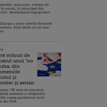
repetiție: zona euro, extrem de
 la șocuri, în principal din
iilor. Avertisment îngrijorător
Europa a atins nivelul dinainte
omânia, între țările cu cei mai
eri
na
ște măsuri de
 cazul unui ”no
ndra, din
Domeniile
uitul şi
rutier şi aerian
imes: UE vrea să interzică
 țările membre a cetăţenilor
 din cauza pandemiei încă
ve din SUA