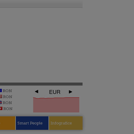
EUR
RON
RON
RON
RON
e
Smart People
Infografice