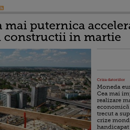
 mai puternica acceler
n constructii in martie
Criza datoriilor
Moneda euro
Cea mai im
realizare m
economică 
trecut a sup
crize mondi
handicapat 