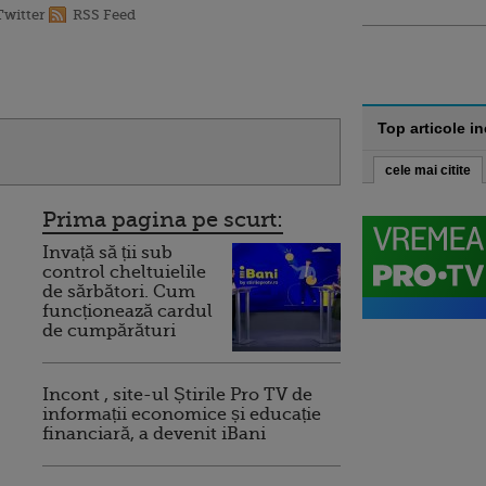
Twitter
RSS Feed
Top articole i
cele mai citite
Prima pagina pe scurt:
Invață să ții sub
control cheltuielile
de sărbători. Cum
funcționează cardul
de cumpărături
Incont , site-ul Știrile Pro TV de
informații economice și educație
financiară, a devenit iBani