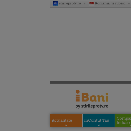
stirileprotv.ro
Romania, te iubesc
Compani
Actualitate
inContul Tau
industri