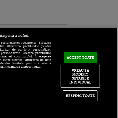
Sport.ro
ele pentru a oferi:
 performanței reclamelor. Stocarea
v. Utilizarea profilurilor pentru
ilurilor de conținut personalizat.
 personalizate. Crearea profilurilor
rmanței conținutului. Înțelegerea
ACCEPT TOATE
n surse diferite. Utilizarea de date
 datelor limitate pentru a selecta
Adrian Mihalcea, discurs
 prin scanarea dispozitivului.
incredibil înainte de UTA -
VREAU SA
ntru
Rapid: „Acest criminal a
MODIFIC
ita lui,
omorât vreo șase oameni”
t tată!
SETARILE
Surpriză în UCL! Aarhus a
INDIVIDUAL
, Adela
oprit parcursul perfect al
rol
revelației din preliminarii
V
RESPING TOATE
Ce declin! Cu cine a semnat
pă o
azi Nabil Fekir, campion
n film, Sir
mondial cu Franța în 2018
se
n muzică