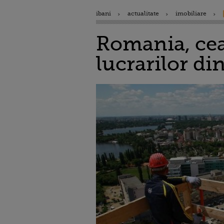
ibani
actualitate
imobiliare
Romania, cea
lucrarilor di