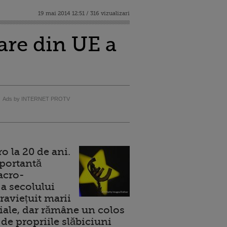
19 mai 2014 12:51 / 316 vizualizari
are din UE a
Ads by INTERNET PROTV
 la 20 de ani.
portantă
acro-
a secolului
raviețuit marii
ale, dar rămâne un colos
de propriile slăbiciuni