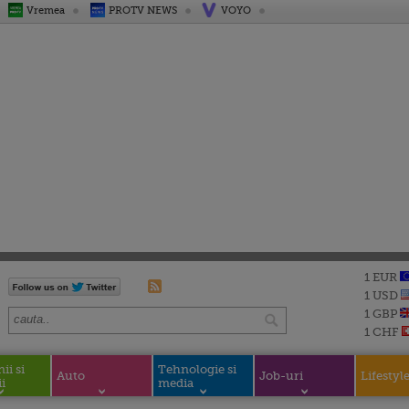
Vremea
PROTV NEWS
VOYO
1 EUR
1 USD
1 GBP
1 CHF
i si
Tehnologie si
Auto
Job-uri
Lifestyl
i
media