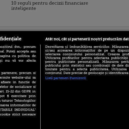
10 reguli pentru decizii financiare
inteligente
ro
foodstory.ro
Procinema.ro
fidențiale
Atât noi, cât și partenerii noștri prelucrăm dat
ozitivul dvs., precum
Dezvoltarea și îmbunătățirea serviciilor. Măsurarea
și/sau accesarea informațiilor de pe un dispoziti
al. Puteți accepta sau
selectarea conținutului personalizat. Crearea prof
pagina cu politica de
Utilizarea profilurilor pentru selectarea publicității
i și nu vă vor afecta
pentru publicitate personalizată. Măsurarea perfo
publicului prin statistici sau combinații de date di
limitate pentru a selecta publicitatea. Utilizarea
conținutul. Date precise de geolocație și identificarea
te partenere, precum si
(P) Descoperă Lumea
Emoții intense pe
ermite website-ului sa
Listă parteneri (furnizori)
Evenimentelor din România
Sebastian Stan! Iub
 afisate in functie de
cu Transilvania Events!
Annabelle, l-a făcu
elelor de socializare si
(P) Raku, gaming intens și o
 art. 15-22 din GDPR in
Din 14 septembrie
pauză binemeritată cu...
pot fi exercitate prin
Popescu revine în 
pizza Guseppe
principal la Pro T
a tuturor Tehnologiilor
esarea informatiilor de
(P) Poți folosi bonurile de
La 88 de ani și du
masă pentru a comanda
SETARILE INDIVIDUAL”
carieră fabuloasă î
mâncare acasă? Lista
cookie strict necesare
Anthony Hopkins 
aplicațiilor care le acceptă
lansează oficial î