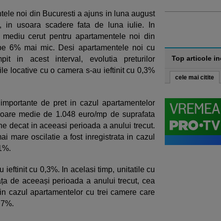
tele noi din Bucuresti a ajuns in luna august
, in usoara scadere fata de luna iulie. In
 mediu cerut pentru apartamentele noi din
ape 6% mai mic. Desi apartamentele noi cu
Top articole i
t in acest interval, evolutia preturilor
tile locative cu o camera s-au ieftinit cu 0,3%
cele mai citite
importante de pret in cazul apartamentelor
aloare medie de 1.048 euro/mp de suprafata
ine decat in aceeasi perioada a anului trecut.
i mare oscilatie a fost inregistrata in cazul
 1%.
eftinit cu 0,3%. In acelasi timp, unitatile cu
Fața de aceeași perioada a anului trecut, cea
in cazul apartamentelor cu trei camere care
e 7%.