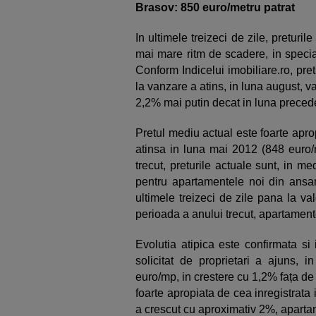
Brasov: 850 euro/metru patrat
In ultimele treizeci de zile, preturi
mai mare ritm de scadere, in specia
Conform Indicelui imobiliare.ro, pr
la vanzare a atins, in luna august, 
2,2% mai putin decat in luna preced
Pretul mediu actual este foarte apro
atinsa in luna mai 2012 (848 euro/
trecut, preturile actuale sunt, in m
pentru apartamentele noi din ansam
ultimele treizeci de zile pana la v
perioada a anului trecut, apartament
Evolutia atipica este confirmata si
solicitat de proprietari a ajuns,
euro/mp, in crestere cu 1,2% fața de 
foarte apropiata de cea inregistrata
a crescut cu aproximativ 2%, aparta