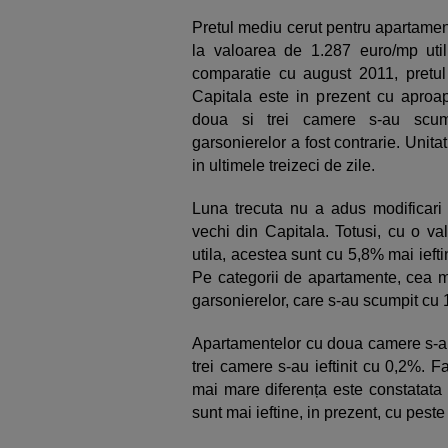
Pretul mediu cerut pentru apartamen
la valoarea de 1.287 euro/mp util
comparatie cu august 2011, pretul
Capitala este in prezent cu apro
doua si trei camere s-au scumpi
garsonierelor a fost contrarie. Unita
in ultimele treizeci de zile.
Luna trecuta nu a adus modificari 
vechi din Capitala. Totusi, cu o v
utila, acestea sunt cu 5,8% mai ieft
Pe categorii de apartamente, cea ma
garsonierelor, care s-au scumpit cu
Apartamentelor cu doua camere s-au i
trei camere s-au ieftinit cu 0,2%. 
mai mare diferența este constatata 
sunt mai ieftine, in prezent, cu pest