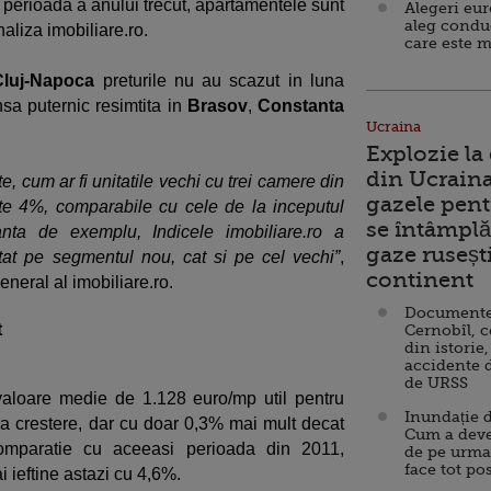
 perioada a anului trecut, apartamentele sunt
Alegeri eu
aleg condu
naliza imobiliare.ro.
care este m
Cluj-Napoca
preturile nu au scazut in luna
sa puternic resimtita in
Brasov
,
Constanta
Ucraina
Explozie la
din Ucraina
, cum ar fi unitatile vechi cu trei camere din
gazele pent
te 4%, comparabile cu cele de la inceputul
se întâmplă 
anta de exemplu, Indicele imobiliare.ro a
gaze ruseșt
atat pe segmentul nou, cat si pe cel vechi”
,
continent
general al imobiliare.ro.
Documente d
t
Cernobîl, c
din istorie,
accidente 
de URSS
 valoare medie de 1.128 euro/mp util pentru
Inundație d
ra crestere, dar cu doar 0,3% mai mult decat
Cum a deve
comparatie cu aceeasi perioada din 2011,
de pe urma
face tot po
 ieftine astazi cu 4,6%.