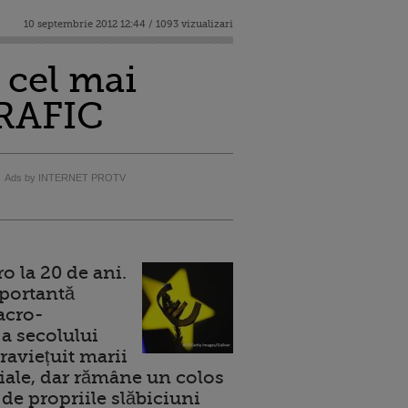
10 septembrie 2012 12:44 / 1093 vizualizari
 cel mai
GRAFIC
Ads by INTERNET PROTV
 la 20 de ani.
portantă
acro-
a secolului
raviețuit marii
ale, dar rămâne un colos
de propriile slăbiciuni