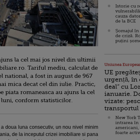
Istorie cu 
vulnerabilă
cauza dator
de la BCE
Șomajul în 
de criză. R
puțini șom
uns la cel mai jos nivel din ultimii
Uniunea Europea
biliare.ro. Tariful mediu, calculat de
UE pregăte
el national, a fost in august de 967
urgență, în
i mica decat cel din iulie. Practic,
deal” cu Lo
pe piata romaneasca au ajuns la cel
ianuarie. 
luni, conform statisticilor.
vizate: pesc
transportul 
New York T
intrarea în
ru a doua luna consecutiv, un nou nivel minim
americani,
foarte acti
nia, de la inceputul crizei imobiliare si pana