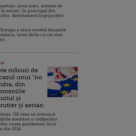
repetiție: zona euro, extrem de
 la șocuri, în principal din
iilor. Avertisment îngrijorător
Europa a atins nivelul dinainte
omânia, între țările cu cei mai
eri
na
ște măsuri de
 cazul unui ”no
ndra, din
Domeniile
uitul şi
rutier şi aerian
imes: UE vrea să interzică
 țările membre a cetăţenilor
 din cauza pandemiei încă
ve din SUA