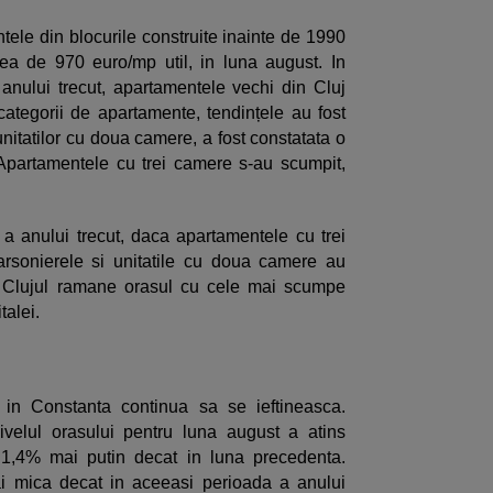
tele din blocurile construite inainte de 1990
ea de 970 euro/mp util, in luna august. In
nului trecut, apartamentele vechi din Cluj
ategorii de apartamente, tendințele au fost
 unitatilor cu doua camere, a fost constatata o
Apartamentele cu trei camere s-au scumpit,
a anului trecut, daca apartamentele cu trei
rsonierele si unitatile cu doua camere au
a, Clujul ramane orasul cu cele mai scumpe
talei.
in Constanta continua sa se ieftineasca.
nivelul orasului pentru luna august a atins
 1,4% mai putin decat in luna precedenta.
i mica decat in aceeasi perioada a anului