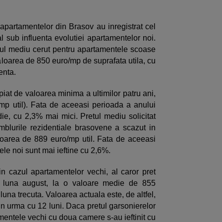
le apartamentelor din Brasov au inregistrat cel
l sub influenta evolutiei apartamentelor noi.
etul mediu cerut pentru apartamentele scoase
valoarea de 850 euro/mp de suprafata utila, cu
enta.
piat de valoarea minima a ultimilor patru ani,
mp util). Fata de aceeasi perioada a anului
edie, cu 2,3% mai mici. Pretul mediu solicitat
blurile rezidentiale brasovene a scazut in
aloarea de 889 euro/mp util. Fata de aceeasi
ele noi sunt mai ieftine cu 2,6%.
 in cazul apartamentelor vechi, al caror pret
 in luna august, la o valoare medie de 855
luna trecuta. Valoarea actuala este, de altfel,
 in urma cu 12 luni. Daca pretul garsonierelor
mentele vechi cu doua camere s-au ieftinit cu