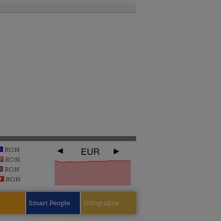
EUR
RON
RON
RON
RON
e
Smart People
Infografice