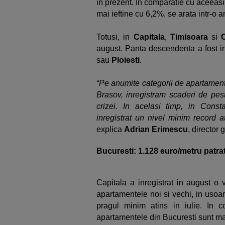
in prezent. In comparatie cu aceeasi
mai ieftine cu 6,2%, se arata intr-o a
Totusi, in
Capitala
,
Timisoara
si
august. Panta descendenta a fost in
sau
Ploiesti
.
“Pe anumite categorii de apartamente
Brasov, inregistram scaderi de pes
crizei. In acelasi timp, in Const
inregistrat un nivel minim record 
explica
Adrian Erimescu
, director 
Bucuresti: 1.128 euro/metru patra
Capitala a inregistrat in august o
apartamentele noi si vechi, in usoa
pragul minim atins in iulie. In 
apartamentele din Bucuresti sunt mai