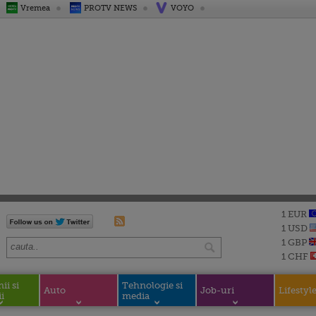
Vremea
PROTV NEWS
VOYO
1 EUR
1 USD
1 GBP
1 CHF
i si
Tehnologie si
Auto
Job-uri
Lifestyl
i
media