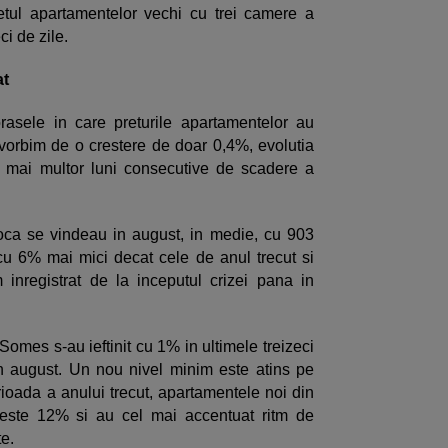
etul apartamentelor vechi cu trei camere a
ci de zile.
at
rasele in care preturile apartamentelor au
vorbim de o crestere de doar 0,4%, evolutia
l mai multor luni consecutive de scadere a
oca se vindeau in august, in medie, cu 903
 cu 6% mai mici decat cele de anul trecut si
 inregistrat de la inceputul crizei pana in
omes s-au ieftinit cu 1% in ultimele treizeci
in august. Un nou nivel minim este atins pe
oada a anului trecut, apartamentele noi din
peste 12% si au cel mai accentuat ritm de
te.