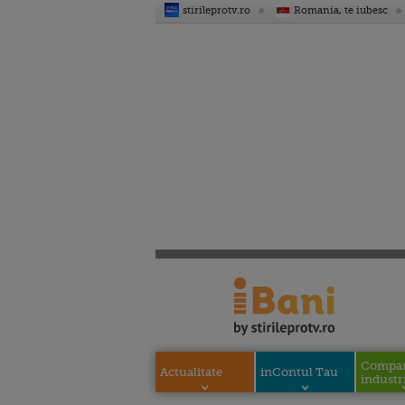
stirileprotv.ro
Romania, te iubesc
Compani
Actualitate
inContul Tau
industri