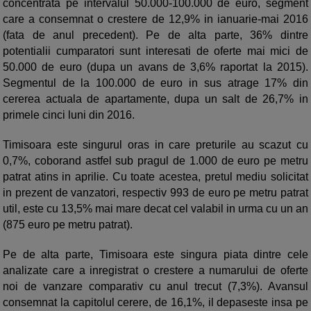
concentrata pe intervalul 50.000-100.000 de euro, segment
care a consemnat o crestere de 12,9% in ianuarie-mai 2016
(fata de anul precedent). Pe de alta parte, 36% dintre
potentialii cumparatori sunt interesati de oferte mai mici de
50.000 de euro (dupa un avans de 3,6% raportat la 2015).
Segmentul de la 100.000 de euro in sus atrage 17% din
cererea actuala de apartamente, dupa un salt de 26,7% in
primele cinci luni din 2016.
Timisoara este singurul oras in care preturile au scazut cu
0,7%, coborand astfel sub pragul de 1.000 de euro pe metru
patrat atins in aprilie. Cu toate acestea, pretul mediu solicitat
in prezent de vanzatori, respectiv 993 de euro pe metru patrat
util, este cu 13,5% mai mare decat cel valabil in urma cu un an
(875 euro pe metru patrat).
Pe de alta parte, Timisoara este singura piata dintre cele
analizate care a inregistrat o crestere a numarului de oferte
noi de vanzare comparativ cu anul trecut (7,3%). Avansul
consemnat la capitolul cerere, de 16,1%, il depaseste insa pe