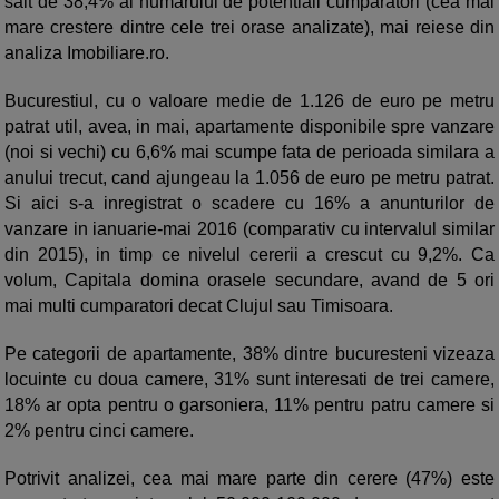
salt de 38,4% al numarului de potentiali cumparatori (cea mai
mare crestere dintre cele trei orase analizate), mai reiese din
analiza Imobiliare.ro.
Bucurestiul, cu o valoare medie de 1.126 de euro pe metru
patrat util, avea, in mai, apartamente disponibile spre vanzare
(noi si vechi) cu 6,6% mai scumpe fata de perioada similara a
anului trecut, cand ajungeau la 1.056 de euro pe metru patrat.
Si aici s-a inregistrat o scadere cu 16% a anunturilor de
vanzare in ianuarie-mai 2016 (comparativ cu intervalul similar
din 2015), in timp ce nivelul cererii a crescut cu 9,2%. Ca
volum, Capitala domina orasele secundare, avand de 5 ori
mai multi cumparatori decat Clujul sau Timisoara.
Pe categorii de apartamente, 38% dintre bucuresteni vizeaza
locuinte cu doua camere, 31% sunt interesati de trei camere,
18% ar opta pentru o garsoniera, 11% pentru patru camere si
2% pentru cinci camere.
Potrivit analizei, cea mai mare parte din cerere (47%) este