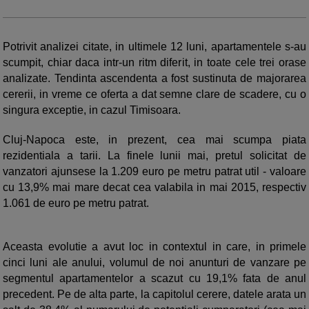
Potrivit analizei citate, in ultimele 12 luni, apartamentele s-au
scumpit, chiar daca intr-un ritm diferit, in toate cele trei orase
analizate. Tendinta ascendenta a fost sustinuta de majorarea
cererii, in vreme ce oferta a dat semne clare de scadere, cu o
singura exceptie, in cazul Timisoara.
Cluj-Napoca este, in prezent, cea mai scumpa piata
rezidentiala a tarii. La finele lunii mai, pretul solicitat de
vanzatori ajunsese la 1.209 euro pe metru patrat util - valoare
cu 13,9% mai mare decat cea valabila in mai 2015, respectiv
1.061 de euro pe metru patrat.
Aceasta evolutie a avut loc in contextul in care, in primele
cinci luni ale anului, volumul de noi anunturi de vanzare pe
segmentul apartamentelor a scazut cu 19,1% fata de anul
precedent. Pe de alta parte, la capitolul cerere, datele arata un