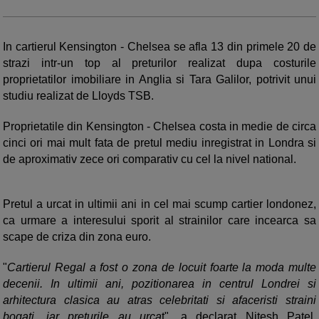
In cartierul Kensington - Chelsea se afla 13 din primele 20 de
strazi intr-un top al preturilor realizat dupa costurile
proprietatilor imobiliare in Anglia si Tara Galilor, potrivit unui
studiu realizat de Lloyds TSB.
Proprietatile din Kensington - Chelsea costa in medie de circa
cinci ori mai mult fata de pretul mediu inregistrat in Londra si
de aproximativ zece ori comparativ cu cel la nivel national.
Pretul a urcat in ultimii ani in cel mai scump cartier londonez,
ca urmare a interesului sporit al strainilor care incearca sa
scape de criza din zona euro.
"
Cartierul Regal a fost o zona de locuit foarte la moda multe
decenii. In ultimii ani, pozitionarea in centrul Londrei si
arhitectura clasica au atras celebritati si afaceristi straini
bogati, iar preturile au urca
t", a declarat Nitesh Patel,