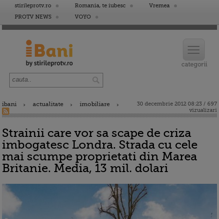
stirileprotv.ro
Romania, te iubesc
Vremea
PROTV NEWS
VOYO
ibani
actualitate
imobiliare
30 decembrie 2012 08:23 / 697
vizualizari
Strainii care vor sa scape de criza
imbogatesc Londra. Strada cu cele
mai scumpe proprietati din Marea
Britanie. Media, 13 mil. dolari