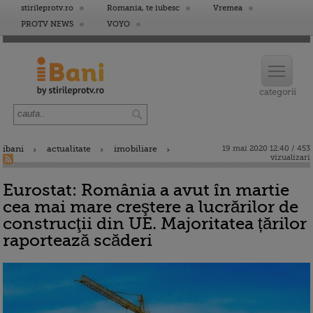
stirileprotv.ro
Romania, te iubesc
Vremea
PROTV NEWS
VOYO
ibani
actualitate
imobiliare
19 mai 2020 12:40 / 453
vizualizari
Eurostat: România a avut în martie
cea mai mare creştere a lucrărilor de
construcţii din UE. Majoritatea țărilor
raportează scăderi