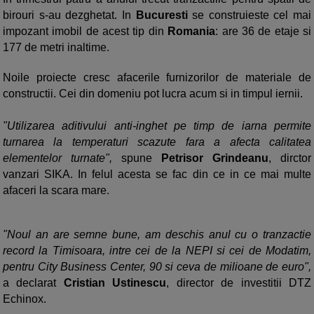
birouri s-au dezghetat. In
Bucuresti
se construieste cel mai
impozant imobil de acest tip din
Romania
: are 36 de etaje si
177 de metri inaltime.
Noile proiecte cresc afacerile furnizorilor de materiale de
constructii. Cei din domeniu pot lucra acum si in timpul iernii.
"Utilizarea aditivului anti-inghet pe timp de iarna permite
turnarea la temperaturi scazute fara a afecta calitatea
elementelor turnate",
spune
Petrisor Grindeanu
, dirctor
vanzari SIKA. In felul acesta se fac din ce in ce mai multe
afaceri la scara mare.
"Noul an are semne bune, am deschis anul cu o tranzactie
record la Timisoara, intre cei de la NEPI si cei de Modatim,
pentru City Business Center, 90 si ceva de milioane de euro",
a declarat
Cristian Ustinescu
, director de investitii DTZ
Echinox.