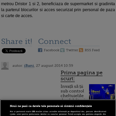
metrou Dristor 1 si 2, beneficiaza de supermarket si gradinita
la parterul blocurilor si acces securizat prin personal de paza
si carte de acces.
Share it!
Connect
Facebook
Twitter
RSS Feed
autor:
iBani
, 27 august 2014 10:59
Prima pagina pe
scurt:
Invață să ții
sub control
cheltuielile
de sărbători.
Cum
Nouă ne pasă ca datele tale personale să rămână confidențiale
Noi și partenerii noștri
201
stocăm și/sau accesăm informații pe dispozitivul dvs., precum identificatorii
funcționează cardul de
cookie unici pentru prelucrarea datelor cu caracter personal. Puteți accepta sau gestiona alegerile dvs.