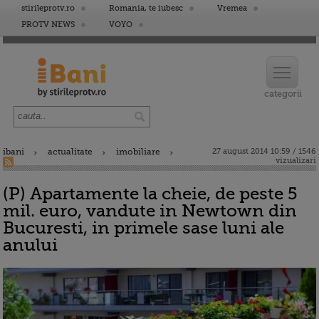
stirileprotv.ro
Romania, te iubesc
Vremea
PROTV NEWS
VOYO
ibani
actualitate
imobiliare
27 august 2014 10:59 / 1546
vizualizari
(P) Apartamente la cheie, de peste 5
mil. euro, vandute in Newtown din
Bucuresti, in primele sase luni ale
anului