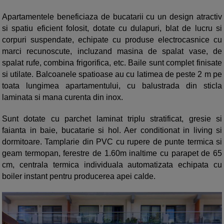
Apartamentele beneficiaza de bucatarii cu un design atractiv
si spatiu eficient folosit, dotate cu dulapuri, blat de lucru si
corpuri suspendate, echipate cu produse electrocasnice cu
marci recunoscute, incluzand masina de spalat vase, de
spalat rufe, combina frigorifica, etc. Baile sunt complet finisate
si utilate. Balcoanele spatioase au cu latimea de peste 2 m pe
toata lungimea apartamentului, cu balustrada din sticla
laminata si mana curenta din inox.
Sunt dotate cu parchet laminat triplu stratificat, gresie si
faianta in baie, bucatarie si hol. Aer conditionat in living si
dormitoare. Tamplarie din PVC cu rupere de punte termica si
geam termopan, ferestre de 1.60m inaltime cu parapet de 65
cm, centrala termica individuala automatizata echipata cu
boiler instant pentru producerea apei calde.