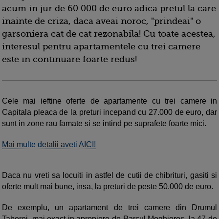
acum in jur de 60.000 de euro adica pretul la care
inainte de criza, daca aveai noroc, "prindeai" o
garsoniera cat de cat rezonabila! Cu toate acestea,
interesul pentru apartamentele cu trei camere
este in continuare foarte redus!
Cele mai ieftine oferte de apartamente cu trei camere in
Capitala pleaca de la preturi incepand cu 27.000 de euro, dar
sunt in zone rau famate si se intind pe suprafete foarte mici.
Mai multe detalii aveti AICI!
Daca nu vreti sa locuiti in astfel de cutii de chibrituri, gasiti si
oferte mult mai bune, insa, la preturi de peste 50.000 de euro.
De exemplu, un apartament de trei camere din Drumul
Taberei, mai exact in apropiere de Parcul Moghioros, la 47 de