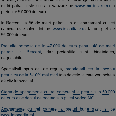
metri patrati, este scos la vanzare pe
www.imobiliare.ro
la
pretul de 57.000 de euro.
In Berceni, la 56 de metri patrati, un alt apartament cu trei
camere este oferit tot pe
www.imobiliare.ro
la un pret de
56.000 de euro.
Preturile pornesc de la 47.000 de euro pentru 48 de metri
patratri in Berceni
, dar pretentiile sunt, bineinteles,
negociabile.
Specialistii spun ca, de regula,
proprietarii cer la inceput
preturi cu de la 5-10% mai mari
fata de cele la care vor incheia
efectiv tranzactia!
Oferta de apartamente cu trei camere si la preturi sub 60.000
de euro este destul de bogata si o puteti vedea AICI!
Apartamente cu trei camere la preturi bune gasiti si pe
www.imopedia.ro!