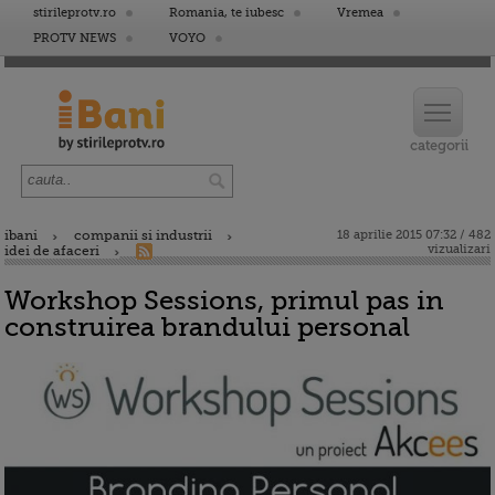
stirileprotv.ro
Romania, te iubesc
Vremea
PROTV NEWS
VOYO
ibani
companii si industrii
18 aprilie 2015 07:32 / 482
vizualizari
idei de afaceri
Workshop Sessions, primul pas in
construirea brandului personal