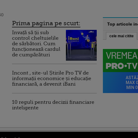
50
Prima pagina pe scurt:
Top articole i
Invață să ții sub
cele mai citite
control cheltuielile
de sărbători. Cum
funcționează cardul
de cumpărături
Incont , site-ul Știrile Pro TV de
informații economice și educație
financiară, a devenit iBani
10 reguli pentru decizii financiare
inteligente
ro
foodstory.ro
Procinema.ro