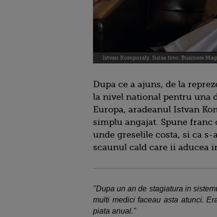
Istvan Komporaly. Sursa foto: Business Ma
Dupa ce a ajuns, de la reprez
la nivel national pentru una 
Europa, aradeanul Istvan Kom
simplu angajat. Spune franc 
unde greselile costa, si ca s-
scaunul cald care ii aducea i
"Dupa un an de stagiatura in sistemu
multi medici faceau asta atunci. E
piata anual."