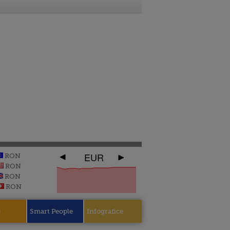
EUR
RON
RON
RON
RON
e
Smart People
Infografice