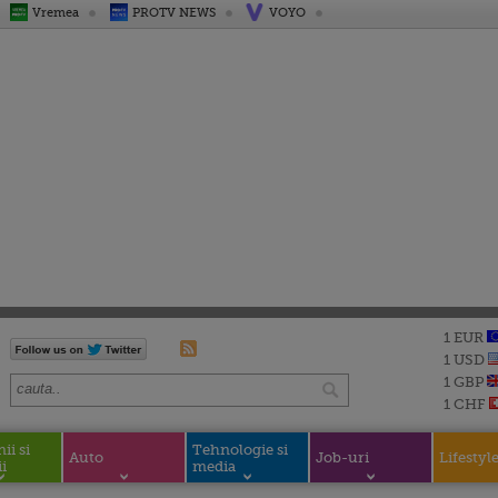
Vremea
PROTV NEWS
VOYO
1 EUR
1 USD
1 GBP
1 CHF
i si
Tehnologie si
Auto
Job-uri
Lifestyl
i
media