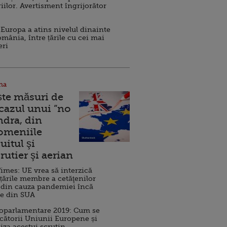
iilor. Avertisment îngrijorător
Europa a atins nivelul dinainte
omânia, între țările cu cei mai
eri
na
ște măsuri de
 cazul unui ”no
ndra, din
Domeniile
uitul şi
rutier şi aerian
imes: UE vrea să interzică
 țările membre a cetăţenilor
 din cauza pandemiei încă
ve din SUA
roparlamentare 2019: Cum se
cătorii Uniunii Europene și
iza acestui scrutin