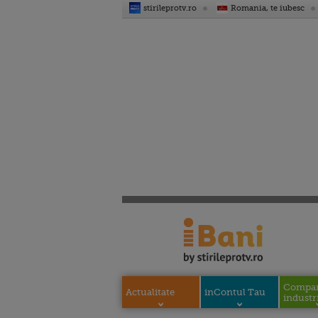
stirileprotv.ro
Romania, te iubesc
Compani
Actualitate
inContul Tau
industri