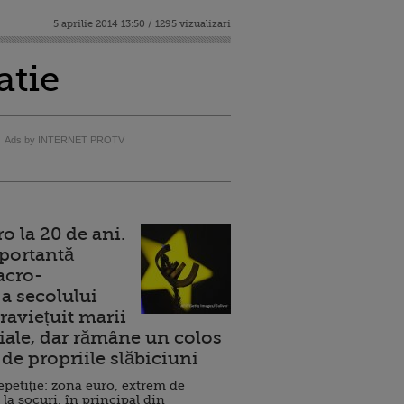
5 aprilie 2014 13:50 / 1295 vizualizari
atie
Ads by INTERNET PROTV
 la 20 de ani.
portantă
acro-
a secolului
raviețuit marii
ale, dar rămâne un colos
de propriile slăbiciuni
repetiție: zona euro, extrem de
 la șocuri, în principal din