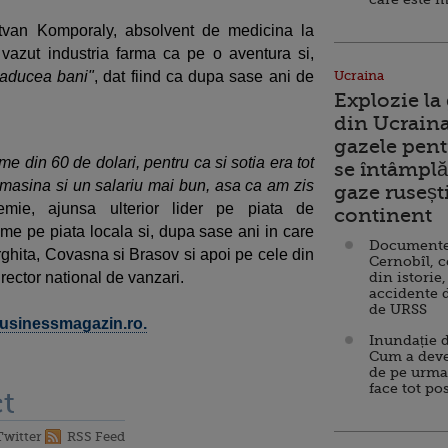
tvan Komporaly, absolvent de medicina la
azut industria farma ca pe o aventura si,
 aducea bani"
, dat fiind ca dupa sase ani de
Ucraina
Explozie la
din Ucraina
gazele pent
me din 60 de dolari, pentru ca si sotia era tot
se întâmplă 
o masina si un salariu mai bun, asa ca am zis
gaze ruseșt
mie, ajunsa ulterior lider pe piata de
continent
reme pe piata locala si, dupa sase ani in care
Documente d
rghita, Covasna si Brasov si apoi pe cele din
Cernobîl, c
irector national de vanzari.
din istorie,
accidente 
de URSS
.businessmagazin.ro.
Inundație d
Cum a deve
de pe urma
face tot po
t
Twitter
RSS Feed