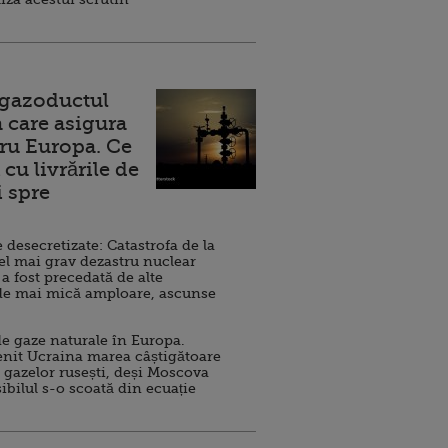
 gazoductul
 care asigura
ru Europa. Ce
cu livrările de
i spre
esecretizate: Catastrofa de la
el mai grav dezastru nuclear
 a fost precedată de alte
de mai mică amploare, ascunse
e gaze naturale în Europa.
nit Ucraina marea câștigătoare
 gazelor rusești, deși Moscova
sibilul s-o scoată din ecuație