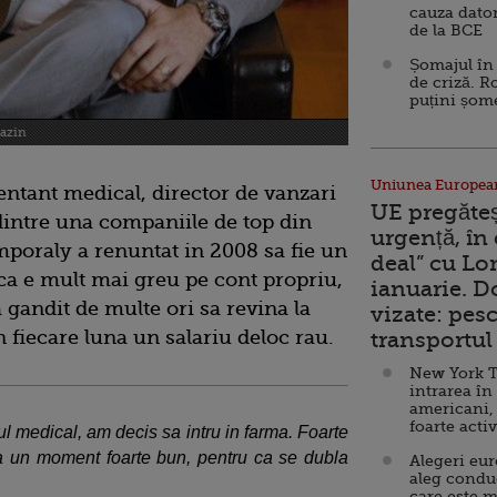
cauza dator
de la BCE
Șomajul în 
de criză. R
puțini șom
gazin
Uniunea Europea
entant medical, director de vanzari
UE pregăte
dintre una companiile de top din
urgență, în
poraly a renuntat in 2008 sa fie un
deal” cu Lo
ca e mult mai greu pe cont propriu,
ianuarie. 
a gandit de multe ori sa revina la
vizate: pesc
n fiecare luna un salariu deloc rau.
transportul 
New York T
intrarea în
americani,
foarte acti
l medical, am decis sa intru in farma. Foarte
ra un moment foarte bun, pentru ca se dubla
Alegeri eu
aleg condu
care este m