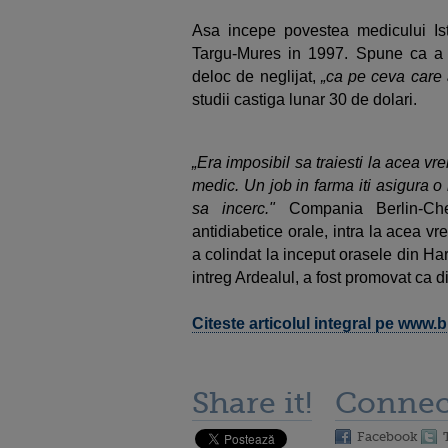
Asa incepe povestea medicului Is
Targu-Mures in 1997. Spune ca a v
deloc de neglijat,
„ca pe ceva care
studii castiga lunar 30 de dolari.
„Era imposibil sa traiesti la acea vre
medic. Un job in farma iti asigura 
sa incerc."
Compania Berlin-Che
antidiabetice orale, intra la acea v
a colindat la inceput orasele din Ha
intreg Ardealul, a fost promovat ca d
Citeste articolul integral pe www
Share it!
Connec
Facebook