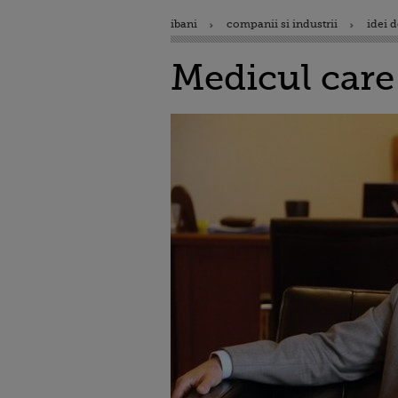
ibani
companii si industrii
idei d
Medicul care