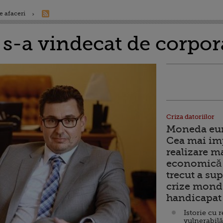
e afaceri
 s-a vindecat de corpor
Criza datoriilor
Moneda euro
Cea mai im
realizare m
economică 
trecut a sup
crize mondi
handicapat 
Istorie cu 
vulnerabilă