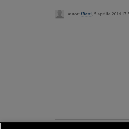
autor:
iBani
, 5 aprilie 2014 13:
Stirileprotv.ro
ilike-it.