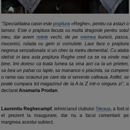
"Specialitatea casei este
prajitura
«Reghe», pentru ca astazi o
lansez. Este o prajitura facuta cu multa dragoste pentru sotul
meu, dar avem
retete
vechi, de pe
vremea
bunicii, pasca,
mucenici, rulada cu gem si cornulete. Laur face o prajitura
negresa senzationala si un chec la metru demential. Cu atatia
stelisti in tara asta prajitura Reghe cred ca se va vinde mai
bine. Imi doresc ca toata lumea sa vina aici ca la un prieten,
sa bea un pahar cu lapte, sa manance o placinta, sa cumpere
o rama sau scaunul pe care sta si serveste cafeaua. Astfel, se
poate cumpara tot magazinul de la A la Z intr-o singura zi",
a
declarat
Anamaria Prodan
.
Laurentiu Reghecampf
, tehnicianul clubului
Steaua
, a fost si
el prezent la inaugurare, dar nu a facut comentarii pe
marginea acestui subiect.