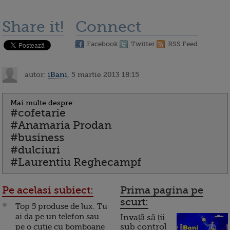
Share it!
Connect
Facebook
Twitter
RSS Feed
autor:
iBani
, 5 martie 2013 18:15
Mai multe despre:
#cofetarie
#Anamaria Prodan
#business
#dulciuri
#Laurentiu Reghecampf
Pe acelasi subiect:
Prima pagina pe
scurt:
Top 5 produse de lux. Tu
ai da pe un telefon sau
Invață să ții
pe o cutie cu bomboane
sub control