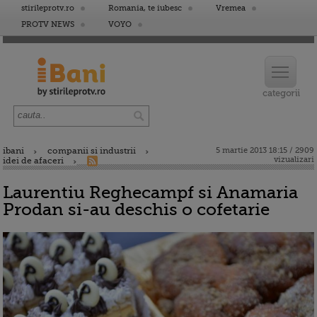
stirileprotv.ro
Romania, te iubesc
Vremea
PROTV NEWS
VOYO
ibani
companii si industrii
5 martie 2013 18:15 / 2909
vizualizari
idei de afaceri
Laurentiu Reghecampf si Anamaria
Prodan si-au deschis o cofetarie