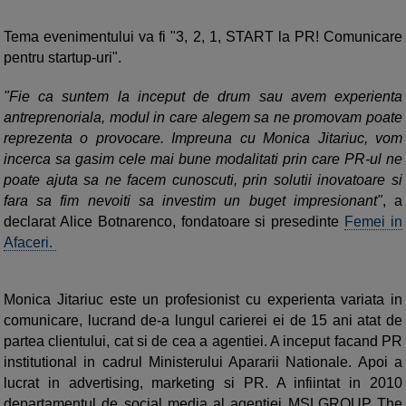
Tema evenimentului va fi "3, 2, 1, START la PR! Comunicare
pentru startup-uri".
"Fie ca suntem la inceput de drum sau avem experienta
antreprenoriala, modul in care alegem sa ne promovam poate
reprezenta o provocare. Impreuna cu Monica Jitariuc, vom
incerca sa gasim cele mai bune modalitati prin care PR-ul ne
poate ajuta sa ne facem cunoscuti, prin solutii inovatoare si
fara sa fim nevoiti sa investim un buget impresionant"
, a
declarat Alice Botnarenco, fondatoare si presedinte
Femei in
Afaceri.
Monica Jitariuc este un profesionist cu experienta variata in
comunicare, lucrand de-a lungul carierei ei de 15 ani atat de
partea clientului, cat si de cea a agentiei. A inceput facand PR
institutional in cadrul Ministerului Apararii Nationale. Apoi a
lucrat in advertising, marketing si PR. A infiintat in 2010
departamentul de social media al agentiei MSLGROUP The