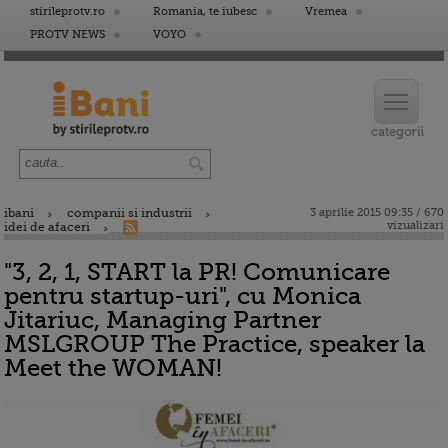
stirileprotv.ro
Romania, te iubesc
Vremea
PROTV NEWS
VOYO
ibani
companii si industrii
3 aprilie 2015 09:35 / 670
vizualizari
idei de afaceri
"3, 2, 1, START la PR! Comunicare
pentru startup-uri", cu Monica
Jitariuc, Managing Partner
MSLGROUP The Practice, speaker la
Meet the WOMAN!