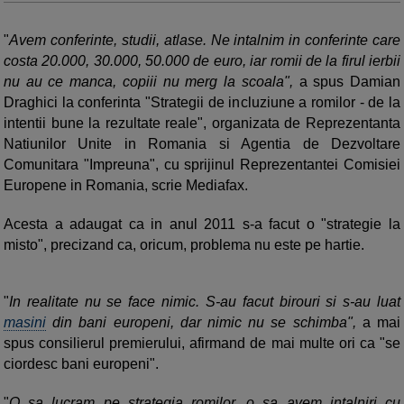
"
Avem conferinte, studii, atlase. Ne intalnim in conferinte care
costa 20.000, 30.000, 50.000 de euro, iar romii de la firul ierbii
nu au ce manca, copiii nu merg la scoala",
a spus Damian
Draghici la conferinta "Strategii de incluziune a romilor - de la
intentii bune la rezultate reale", organizata de Reprezentanta
Natiunilor Unite in Romania si Agentia de Dezvoltare
Comunitara "Impreuna", cu sprijinul Reprezentantei Comisiei
Europene in Romania, scrie Mediafax.
Acesta a adaugat ca in anul 2011 s-a facut o "strategie la
misto", precizand ca, oricum, problema nu este pe hartie.
"
In realitate nu se face nimic. S-au facut birouri si s-au luat
masini
din bani europeni, dar nimic nu se schimba",
a mai
spus consilierul premierului, afirmand de mai multe ori ca "se
ciordesc bani europeni".
"
O sa lucram pe strategia romilor, o sa avem intalniri cu