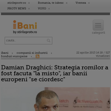
stirileprotv.ro
Romania, te iubesc
Vremea
PROTV NEWS
VOYO
ibani
companii si industrii
22 aprilie 2013 14:18 / 527
vizualizari
fonduri europene
Damian Draghici: Strategia romilor a
fost facuta "la misto", iar banii
europeni "se ciordesc"