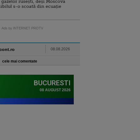
 gazelor rusești, deși Moscova
sibilul s-o scoată din ecuație
Ads by INTERNET PROTV
ncont.ro
08.08.2026
cele mai comentate