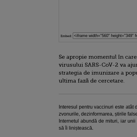
Embed:
Se apropie momentul în care 
virusului SARS-CoV-2 va ajung
strategia de imunizare a popul
ultima fază de cercetare.
Interesul pentru vaccinuri este atât 
zvonurile, dezinformarea, știrile fals
Internetul abundă de mituri, iar unii
să îi liniștească.