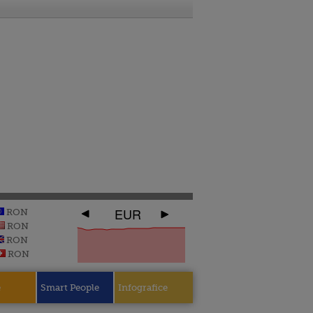
EUR
RON
RON
RON
RON
e
Smart People
Infografice