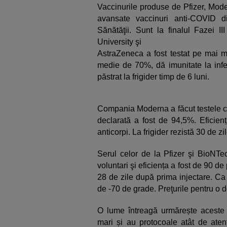
Vaccinurile produse de Pfizer, Mode
avansate vaccinuri anti-COVID di
Sănătăţii. Sunt la finalul Fazei II
University şi
AstraZeneca a fost testat pe mai mu
medie de 70%, dă imunitate la infe
păstrat la frigider timp de 6 luni.
Compania Moderna a făcut testele cl
declarată a fost de 94,5%. Eficie
anticorpi. La frigider rezistă 30 de zi
Serul celor de la Pfizer şi BioNTe
voluntari şi eficiența a fost de 90 d
28 de zile după prima injectare. Ca s
de -70 de grade. Preţurile pentru o d
O lume întreagă urmărește aceste 
mari și au protocoale atât de atent