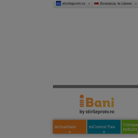
stirileprotv.ro
Romania, te iubesc
Compani
Actualitate
inContul Tau
industri