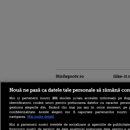
Stirileprotv.ro
ilike-it.
Nouă ne pasă ca datele tale personale să rămână con
Noi și partenerii noștri
201
stocăm și/sau accesăm informații pe disp
identificatorii cookie unici pentru prelucrarea datelor cu caracter person
gestiona alegerile dvs. făcând clic mai jos sau în orice moment, pe 
confidențialitate. Aceste alegeri vor fi raportate partenerilor noștr
Moody’s păstrează ratingul
navigarea.
Mai multe detalii
României în categoria
recomandat investiţiilor”,
Noi si partenerii nostri (retelele de socializare si agentiile de publicita
cu perspectiva negativă.
furnizorii nostri de servicii de date analitice) prelucram date pentru a p