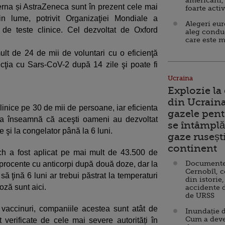
americani,
rna și AstraZeneca sunt în prezent cele mai
foarte acti
n lume, potrivit Organizaţiei Mondiale a
Alegeri eu
I de teste clinice. Cel dezvoltat de Oxford
aleg condu
care este m
lt de 24 de mii de voluntari cu o eficienţă
cţia cu Sars-CoV-2 după 14 zile şi poate fi
Ucraina
Explozie la
din Ucraina
inice pe 30 de mii de persoane, iar eficienta
gazele pent
nța înseamnă că aceşti oameni au dezvoltat
se întâmplă 
le şi la congelator până la 6 luni.
gaze ruseșt
continent
ch a fost aplicat pe mai mult de 43.500 de
Documente d
e procente cu anticorpi după două doze, dar la
Cernobîl, c
ă ţină 6 luni ar trebui păstrat la temperaturi
din istorie,
oză sunt aici.
accidente 
de URSS
vaccinuri, companiile acestea sunt atât de
Inundație d
Cum a deve
 verificate de cele mai severe autorități în