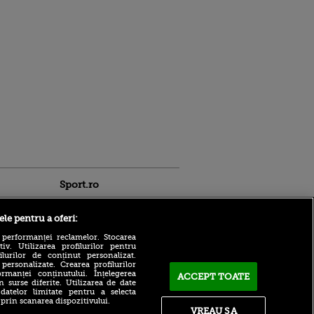
Sport.ro
ele pentru a oferi:
 performanței reclamelor. Stocarea
v. Utilizarea profilurilor pentru
ilurilor de conținut personalizat.
 personalizate. Crearea profilurilor
rmanței conținutului. Înțelegerea
Adrian Mihalcea a
ACCEPT TOATE
n surse diferite. Utilizarea de date
confirmat noul transfer la
ldau din
 datelor limitate pentru a selecta
UTA după remiza cu Rapid!
 și
 prin scanarea dispozitivului.
Anunțul făcut despre starea
 logodnica
VREAU SA