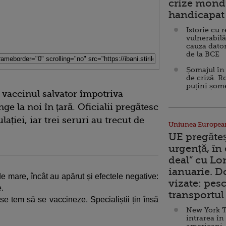
crize mondi
handicapat 
Istorie cu 
vulnerabilă
cauza dator
de la BCE
Șomajul în 
de criză. R
puțini șom
vaccinul salvator împotriva
e la noi în țară. Oficialii pregătesc
ației, iar trei seruri au trecut de
Uniunea Europea
UE pregăte
urgență, în
deal” cu Lo
ianuarie. 
de mare, încât au apărut și efectele negative:
vizate: pesc
e.
transportul 
 se tem să se vaccineze. Specialiștii țin însă
New York T
intrarea în