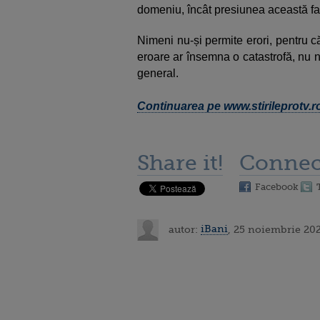
domeniu, încât presiunea această fan
Nimeni nu-și permite erori, pentru că
eroare ar însemna o catastrofă, nu n
general.
Continuarea pe www.stirileprotv.r
Share it!
Connec
Facebook
autor:
iBani
, 25 noiembrie 20