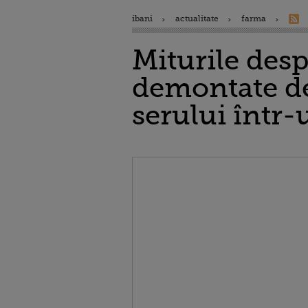
ibani
actualitate
farma
Miturile des
demontate de
serului într-