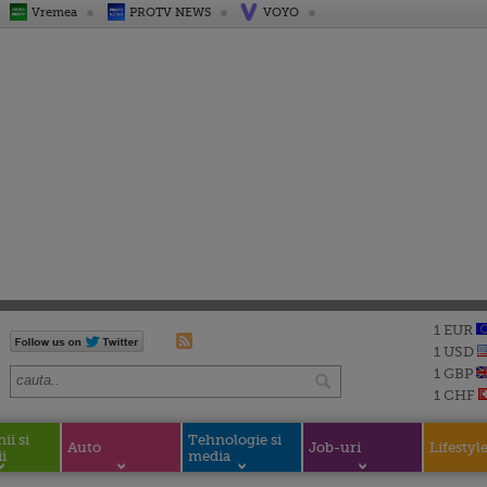
Vremea
PROTV NEWS
VOYO
1 EUR
1 USD
1 GBP
1 CHF
i si
Tehnologie si
Auto
Job-uri
Lifestyl
i
media