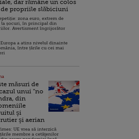
ale, dar rămâne un colos
de propriile slăbiciuni
repetiție: zona euro, extrem de
 la șocuri, în principal din
iilor. Avertisment îngrijorător
Europa a atins nivelul dinainte
omânia, între țările cu cei mai
eri
na
ște măsuri de
 cazul unui ”no
ndra, din
Domeniile
uitul şi
rutier şi aerian
imes: UE vrea să interzică
 țările membre a cetăţenilor