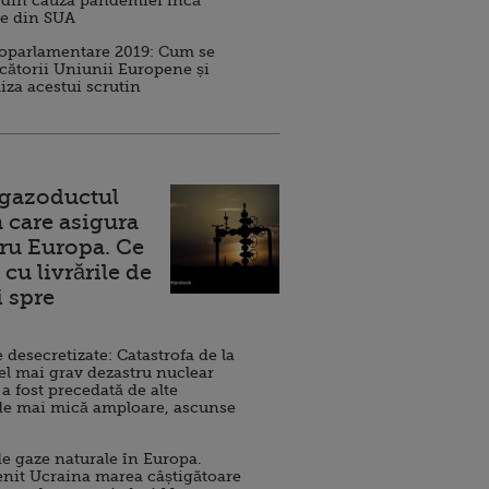
 din cauza pandemiei încă
ve din SUA
roparlamentare 2019: Cum se
cătorii Uniunii Europene și
iza acestui scrutin
 gazoductul
 care asigura
ru Europa. Ce
cu livrările de
i spre
esecretizate: Catastrofa de la
el mai grav dezastru nuclear
 a fost precedată de alte
de mai mică amploare, ascunse
e gaze naturale în Europa.
nit Ucraina marea câștigătoare