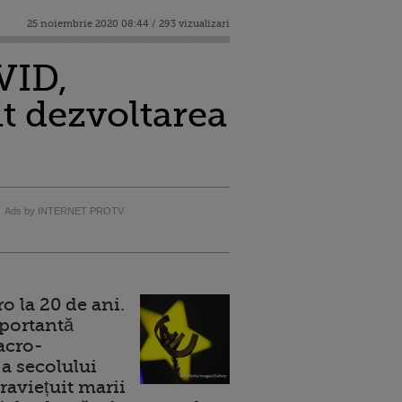
25 noiembrie 2020 08:44 / 293 vizualizari
VID,
t dezvoltarea
Ads by INTERNET PROTV
 la 20 de ani.
portantă
acro-
a secolului
raviețuit marii