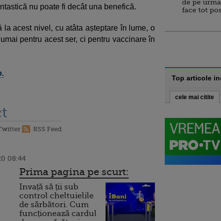
de pe urma
tastică nu poate fi decât una benefică.
face tot po
 la acest nivel, cu atâta așteptare în lume, o
umai pentru acest ser, ci pentru vaccinare în
o.
Top articole i
cele mai citite
t
Twitter
RSS Feed
20 08:44
Prima pagina pe scurt:
Invață să ții sub
control cheltuielile
de sărbători. Cum
funcționează cardul