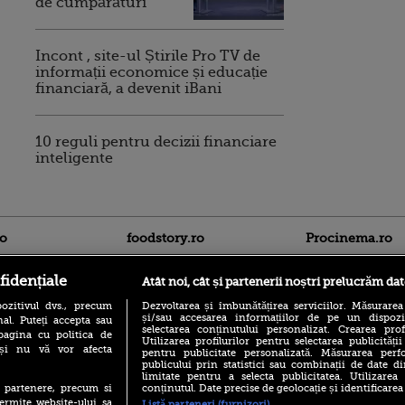
de cumpărături
Incont , site-ul Știrile Pro TV de
informații economice și educație
financiară, a devenit iBani
10 reguli pentru decizii financiare
inteligente
ro
foodstory.ro
Procinema.ro
fidențiale
Atât noi, cât și partenerii noștri prelucrăm dat
ozitivul dvs., precum
Dezvoltarea și îmbunătățirea serviciilor. Măsurarea
și/sau accesarea informațiilor de pe un dispoziti
al. Puteți accepta sau
selectarea conținutului personalizat. Crearea prof
pagina cu politica de
Utilizarea profilurilor pentru selectarea publicității
i și nu vă vor afecta
pentru publicitate personalizată. Măsurarea perfo
publicului prin statistici sau combinații de date di
(P) Descoperă Lumea
Nikolaj Coster-Wa
limitate pentru a selecta publicitatea. Utilizarea
Evenimentelor din România
Urzeala Tronurilor
conținutul. Date precise de geolocație și identificarea
te partenere, precum si
cu Transilvania Events!
Annabelle Wallis,
ermite website-ului sa
Listă parteneri (furnizori)