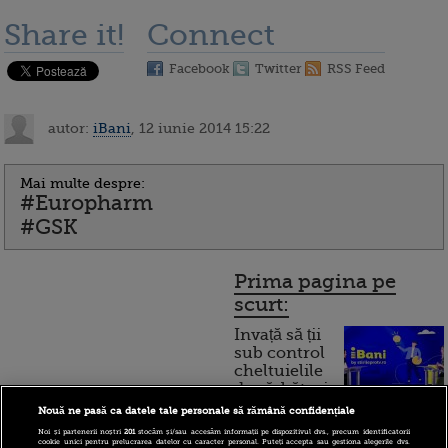
Share it!
Connect
Facebook
Twitter
RSS Feed
autor:
iBani
, 12 iunie 2014 15:22
Mai multe despre:
#Europharm
#GSK
Prima pagina pe
scurt:
Invață să ții
sub control
cheltuielile
de sărbători.
Cum
Nouă ne pasă ca datele tale personale să rămână confidențiale
Noi și partenerii noștri
201
stocăm și/sau accesăm informații pe dispozitivul dvs., precum identificatorii
funcționează cardul de
cookie unici pentru prelucrarea datelor cu caracter personal. Puteți accepta sau gestiona alegerile dvs.