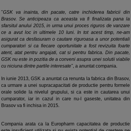
"
GSK va inainta, din pacate, catre inchiderea fabricii din
Brasov. Se anticipeaza ca aceasta va fi finalizata pana la
sfarsitul anului 2015, in urma unui proces riguros de vanzare
ce a avut loc in ultimele 10 luni. In tot acest timp, ne-am
asigurat ca desfasuram o cautare riguroasa a unor potentiali
cumparatori si ca fiecare oportunitate a fost revizuita foarte
atent, atat pentru angajati, cat si pentru fabrica. Din pacate,
GSK nu este in pozitia de a conveni asupra unei solutii viabile
cu niciuna dintre partile interesate"
, a anuntat compania.
In iunie 2013, GSK a anuntat ca renunta la fabrica din Brasov,
ca urmare a unei supracapacitati de productie pentru formele
orale solide la nivelul grupului, si ca este in cautarea unui
cumparator, iar in cazul in care nu-l gaseste, unitatea din
Brasov va fi inchisa in 2015.
Compania arata ca la Europharm capacitatea de productie
este insuficient utilizata si nu exista potential de crestere pe