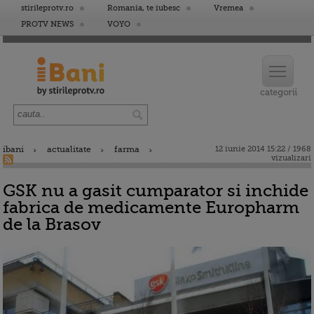
stirileprotv.ro
Romania, te iubesc
Vremea
PROTV NEWS
VOYO
ibani
actualitate
farma
12 iunie 2014 15:22 / 1968
vizualizari
GSK nu a gasit cumparator si inchide
fabrica de medicamente Europharm
de la Brasov