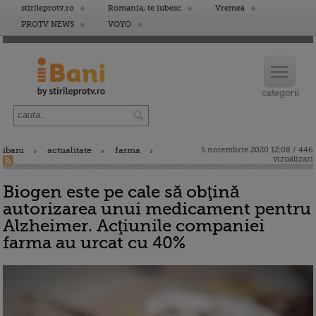
stirileprotv.ro
Romania, te iubesc
Vremea
PROTV NEWS
VOYO
ibani
actualitate
farma
5 noiembrie 2020 12:08 / 446
vizualizari
Biogen este pe cale să obţină
autorizarea unui medicament pentru
Alzheimer. Acţiunile companiei
farma au urcat cu 40%