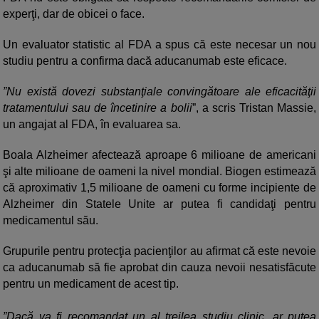
experţi, dar de obicei o face.
Un evaluator statistic al FDA a spus că este necesar un nou
studiu pentru a confirma dacă aducanumab este eficace.
”Nu există dovezi substanţiale convingătoare ale eficacităţii
tratamentului sau de încetinire a bolii
”, a scris Tristan Massie,
un angajat al FDA, în evaluarea sa.
Boala Alzheimer afectează aproape 6 milioane de americani
şi alte milioane de oameni la nivel mondial. Biogen estimează
că aproximativ 1,5 milioane de oameni cu forme incipiente de
Alzheimer din Statele Unite ar putea fi candidaţi pentru
medicamentul său.
Grupurile pentru protecţia pacienţilor au afirmat că este nevoie
ca aducanumab să fie aprobat din cauza nevoii nesatisfăcute
pentru un medicament de acest tip.
”Dacă va fi recomandat un al treilea studiu clinic, ar putea