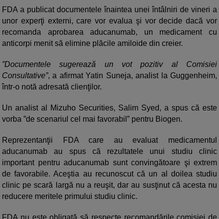
FDA a publicat documentele înaintea unei întâlniri de vineri a
unor experţi externi, care vor evalua şi vor decide dacă vor
recomanda aprobarea aducanumab, un medicament cu
anticorpi menit să elimine plăcile amiloide din creier.
”Documentele sugerează un vot pozitiv al Comisiei
Consultative”
, a afirmat Yatin Suneja, analist la Guggenheim,
într-o notă adresată clienţilor.
Un analist al Mizuho Securities, Salim Syed, a spus că este
vorba ”de scenariul cel mai favorabil” pentru Biogen.
Reprezentanţii FDA care au evaluat medicamentul
aducanumab au spus că rezultatele unui studiu clinic
important pentru aducanumab sunt convingătoare şi extrem
de favorabile. Aceştia au recunoscut că un al doilea studiu
clinic pe scară largă nu a reuşit, dar au susţinut că acesta nu
reducere meritele primului studiu clinic.
FDA nu este obligată să respecte recomandările comisiei de