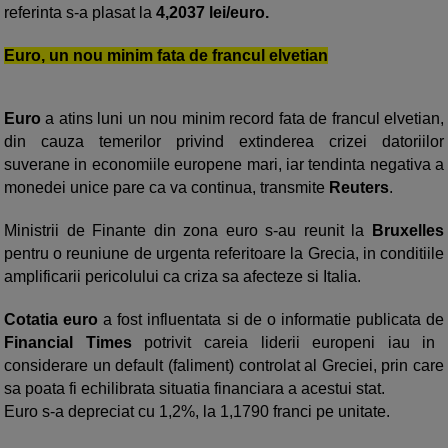
referinta s-a plasat la
4,2037 lei/euro.
Euro, un nou minim fata de francul elvetian
Euro
a atins luni un nou minim record fata de francul elvetian,
din cauza temerilor privind extinderea crizei datoriilor
suverane in economiile europene mari, iar tendinta negativa a
monedei unice pare ca va continua, transmite
Reuters
.
Ministrii de Finante din zona euro s-au reunit la
Bruxelles
pentru o reuniune de urgenta referitoare la Grecia, in conditiile
amplificarii pericolului ca criza sa afecteze si Italia.
Cotatia euro
a fost influentata si de o informatie publicata de
Financial Times
potrivit careia liderii europeni iau in
considerare un default (faliment) controlat al Greciei, prin care
sa poata fi echilibrata situatia financiara a acestui stat.
Euro s-a depreciat cu 1,2%, la 1,1790 franci pe unitate.