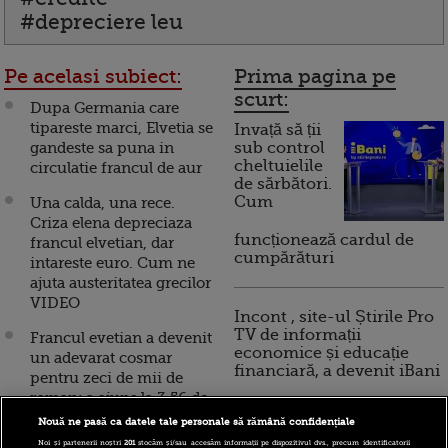
#depreciere leu
Pe acelasi subiect:
Prima pagina pe
scurt:
Dupa Germania care
tipareste marci, Elvetia se
Invață să ții
gandeste sa puna in
sub control
cheltuielile
circulatie francul de aur
de sărbători.
Cum
Una calda, una rece.
Criza elena depreciaza
funcționează cardul de
francul elvetian, dar
cumpărături
intareste euro. Cum ne
ajuta austeritatea grecilor
VIDEO
Incont , site-ul Știrile Pro
TV de informații
Francul evetian a devenit
economice și educație
un adevarat cosmar
financiară, a devenit iBani
pentru zeci de mii de
roman: a ajuns la 3,56 de
lei
Nouă ne pasă ca datele tale personale să rămână confidențiale
10 reguli pentru decizii
Noi și partenerii noștri
201
stocăm și/sau accesăm informații pe dispozitivul dvs., precum identificatorii