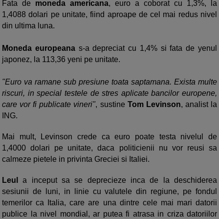
Fata de
moneda americana
, euro a coborat cu 1,3%, la
1,4088 dolari pe unitate, fiind aproape de cel mai redus nivel
din ultima luna.
Moneda europeana
s-a depreciat cu 1,4% si fata de yenul
japonez, la 113,36 yeni pe unitate.
"Euro va ramane sub presiune toata saptamana. Exista multe
riscuri, in special testele de stres aplicate bancilor europene,
care vor fi publicate vineri"
, sustine
Tom Levinson
, analist la
ING.
Mai mult, Levinson crede ca euro poate testa nivelul de
1,4000 dolari pe unitate, daca politicienii nu vor reusi sa
calmeze pietele in privinta Greciei si Italiei.
Leul
a inceput sa se deprecieze inca de la deschiderea
sesiunii de luni, in linie cu valutele din regiune, pe fondul
temerilor ca Italia, care are una dintre cele mai mari datorii
publice la nivel mondial, ar putea fi atrasa in criza datoriilor