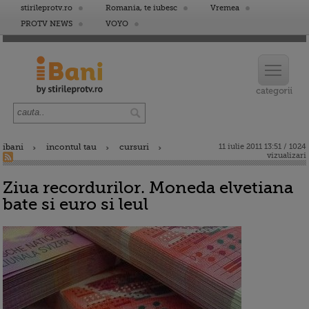
stirileprotv.ro
Romania, te iubesc
Vremea
PROTV NEWS
VOYO
ibani
incontul tau
cursuri
11 iulie 2011 13:51 / 1024
vizualizari
Ziua recordurilor. Moneda elvetiana
bate si euro si leul