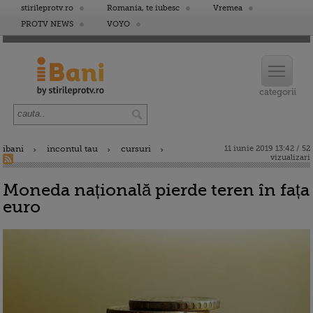
stirileprotv.ro
Romania, te iubesc
Vremea
PROTV NEWS
VOYO
ibani
incontul tau
cursuri
11 iunie 2019 13:42 / 52
vizualizari
Moneda națională pierde teren în fața
euro