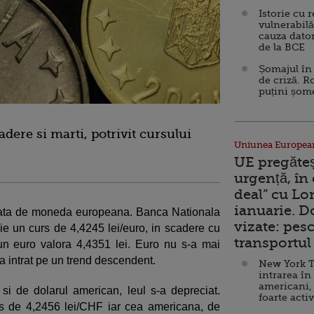
Istorie cu 
vulnerabilă
cauza dator
de la BCE
Șomajul în 
de criză. R
puțini șom
dere si marti, potrivit cursului
Uniunea Europea
UE pregăte
urgență, în
deal” cu Lo
ianuarie. 
a fata de moneda europeana. Banca Nationala
vizate: pesc
ie un curs de 4,4245 lei/euro, in scadere cu
transportul 
un euro valora 4,4351 lei. Euro nu s-a mai
d a intrat pe un trend descendent.
New York T
intrarea în
americani,
 si de dolarul american, leul s-a depreciat.
foarte acti
s de 4,2456 lei/CHF iar cea americana, de