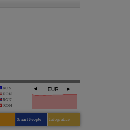
EUR
RON
RON
RON
RON
e
Smart People
Infografice