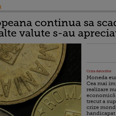
eana continua sa scad
lalte valute s-au aprecia
Criza datoriilor
Moneda euro
Cea mai im
realizare m
economică 
trecut a sup
crize mondi
handicapat 