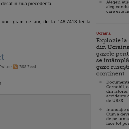
Alegeri eu
 decat in ziua precedenta.
aleg condu
care este m
 unui gram de aur, de la 148,7413 lei la
Ucraina
Explozie la
din Ucraina
gazele pent
t
se întâmplă 
gaze ruseșt
Twitter
RSS Feed
continent
Documente d
5
Cernobîl, c
din istorie,
accidente 
de URSS
Inundație d
Cum a deve
de pe urma
face tot po