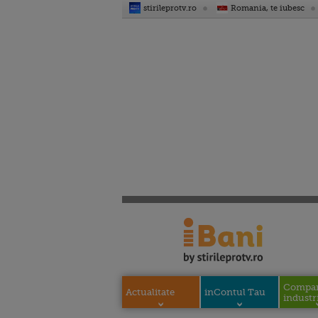
stirileprotv.ro
Romania, te iubesc
Compani
Actualitate
inContul Tau
industri