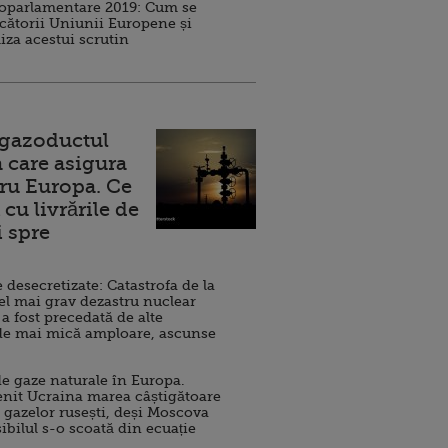
roparlamentare 2019: Cum se
cătorii Uniunii Europene și
iza acestui scrutin
 gazoductul
 care asigura
ru Europa. Ce
cu livrările de
i spre
esecretizate: Catastrofa de la
el mai grav dezastru nuclear
 a fost precedată de alte
de mai mică amploare, ascunse
e gaze naturale în Europa.
nit Ucraina marea câștigătoare
 gazelor rusești, deși Moscova
sibilul s-o scoată din ecuație