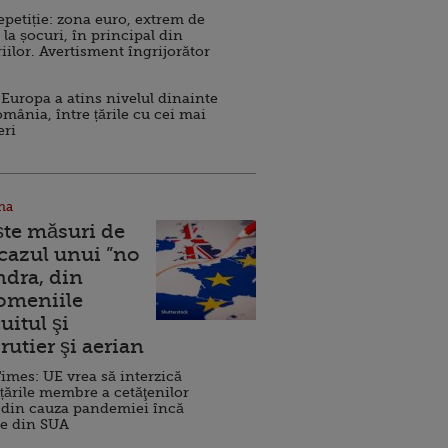
repetiție: zona euro, extrem de
 la șocuri, în principal din
iilor. Avertisment îngrijorător
Europa a atins nivelul dinainte
omânia, între țările cu cei mai
eri
na
ște măsuri de
 cazul unui ”no
ndra, din
Domeniile
uitul şi
rutier şi aerian
imes: UE vrea să interzică
 țările membre a cetăţenilor
 din cauza pandemiei încă
ve din SUA