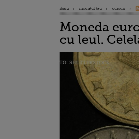
ibani
incontul tau
cursuri
Moneda europ
cu leul. Cele