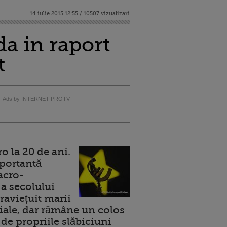
14 iulie 2015 12:55 / 10507 vizualizari
a in raport
t
Ads by INTERNET PROTV
 la 20 de ani.
portantă
acro-
a secolului
raviețuit marii
ale, dar rămâne un colos
de propriile slăbiciuni