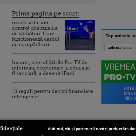
Prima pagina pe scurt:
Invață să ții sub
control cheltuielile
de sărbători. Cum
Top articole i
funcționează cardul
de cumpărături
cele mai citite
Incont , site-ul Știrile Pro TV de
informații economice și educație
financiară, a devenit iBani
10 reguli pentru decizii financiare
inteligente
ro
foodstory.ro
Procinema.ro
fidențiale
Atât noi, cât și partenerii noștri prelucrăm dat