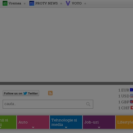
Vremea
PROTV NEWS
VOYO
1 EUR
1 USD
1 GBP
1 CHF
i si
Tehnologie si
Auto
Job-uri
Lifestyl
i
media