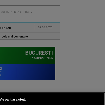
Ads by INTERNET PROTV
ncont.ro
07.08.2026
cele mai comentate
Sport.ro
ele pentru a oferi: