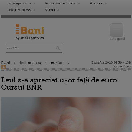
stirileprotv.ro
Romania, te iubesc
Vremea
PROTV NEWS
VOYO
ibani
incontul tau
cursuri
3 aprilie 2020 14:39 / 109
vizualizari
Leul s-a apreciat ușor faţă de euro.
Cursul BNR