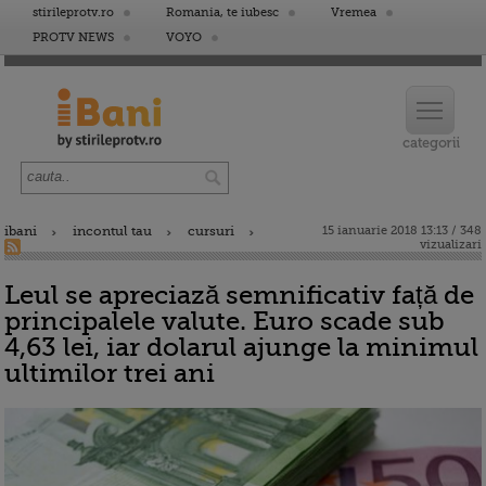
stirileprotv.ro
Romania, te iubesc
Vremea
PROTV NEWS
VOYO
ibani
incontul tau
cursuri
15 ianuarie 2018 13:13 / 348
vizualizari
Leul se apreciază semnificativ față de
principalele valute. Euro scade sub
4,63 lei, iar dolarul ajunge la minimul
ultimilor trei ani