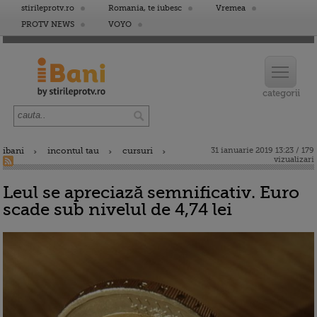
stirileprotv.ro
Romania, te iubesc
Vremea
PROTV NEWS
VOYO
ibani
incontul tau
cursuri
31 ianuarie 2019 13:23 / 179
vizualizari
Leul se apreciază semnificativ. Euro
scade sub nivelul de 4,74 lei