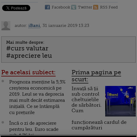
Facebook
Twitter
RSS Feed
autor:
iBani
, 31 ianuarie 2019 13:23
Mai multe despre:
#curs valutar
#apreciere leu
Pe acelasi subiect:
Prima pagina pe
scurt:
Prognoza menține la 5,5%
creșterea economică pe
Invață să ții
2019. Leul se va deprecia
sub control
cheltuielile
mai mult decât estimarea
de sărbători.
inițială. Ce se întâmplă
Cum
cu prețurile
funcționează cardul de
Încă o zi de apreciere
cumpărături
pentru leu. Euro scade
sub 4,76 lei