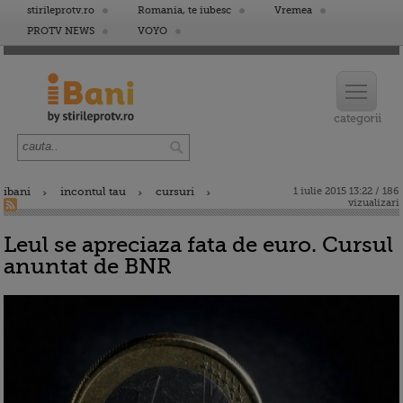
stirileprotv.ro
Romania, te iubesc
Vremea
PROTV NEWS
VOYO
ibani
incontul tau
cursuri
1 iulie 2015 13:22 / 186
vizualizari
Leul se apreciaza fata de euro. Cursul
anuntat de BNR