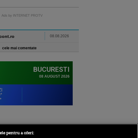
Ads by INTERNET PROTV
ncont.ro
08.08.2026
cele mai comentate
Sport.ro
ele pentru a oferi: