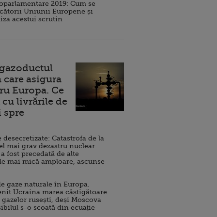
roparlamentare 2019: Cum se
cătorii Uniunii Europene și
iza acestui scrutin
 gazoductul
 care asigura
ru Europa. Ce
cu livrările de
i spre
esecretizate: Catastrofa de la
el mai grav dezastru nuclear
 a fost precedată de alte
de mai mică amploare, ascunse
e gaze naturale în Europa.
nit Ucraina marea câștigătoare
 gazelor rusești, deși Moscova
sibilul s-o scoată din ecuație