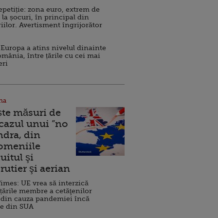
repetiție: zona euro, extrem de
 la șocuri, în principal din
iilor. Avertisment îngrijorător
Europa a atins nivelul dinainte
omânia, între țările cu cei mai
eri
na
ște măsuri de
 cazul unui ”no
ndra, din
Domeniile
uitul şi
rutier şi aerian
imes: UE vrea să interzică
 țările membre a cetăţenilor
 din cauza pandemiei încă
ve din SUA