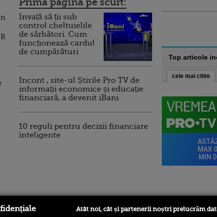
Prima pagina pe scurt:
Invață să ții sub
in
control cheltuielile
de sărbători. Cum
NR
funcționează cardul
de cumpărături
Top articole i
cele mai citite
Incont , site-ul Știrile Pro TV de
e
informații economice și educație
financiară, a devenit iBani
10 reguli pentru decizii financiare
inteligente
ro
foodstory.ro
Procinema.ro
fidențiale
Atât noi, cât și partenerii noștri prelucrăm dat