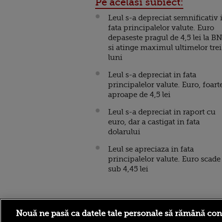
Pe acelasi subiect:
Leul s-a depreciat semnificativ 
fata principalelor valute. Euro
depaseste pragul de 4,5 lei la B
si atinge maximul ultimelor trei
luni
Leul s-a depreciat in fata
principalelor valute. Euro, foart
aproape de 4,5 lei
Leul s-a depreciat in raport cu
euro, dar a castigat in fata
dolarului
Leul se apreciaza in fata
principalelor valute. Euro scade
sub 4,45 lei
Stirileprotv.ro
ilike-it.
Nouă ne pasă ca datele tale personale să rămână con