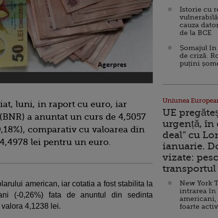
Istorie cu 
vulnerabilă
cauza dator
de la BCE
Șomajul în 
de criză. R
puțini șom
Uniunea Europea
t, luni, in raport cu euro, iar
UE pregăte
(BNR) a anuntat un curs de 4,5057
urgență, în
+0,18%), comparativ cu valoarea din
deal” cu Lo
 4,4978 lei pentru un euro.
ianuarie. 
vizate: pesc
transportul 
New York T
larului american, iar cotatia a fost stabilita la
intrarea în
ani (-0,26%) fata de anuntul din sedinta
americani,
valora 4,1238 lei.
foarte acti