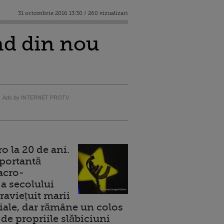
31 octombrie 2016 13:30 / 260 vizualizari
ind din nou
Ads by INTERNET PROTV
 la 20 de ani.
portantă
acro-
a secolului
raviețuit marii
ale, dar rămâne un colos
de propriile slăbiciuni