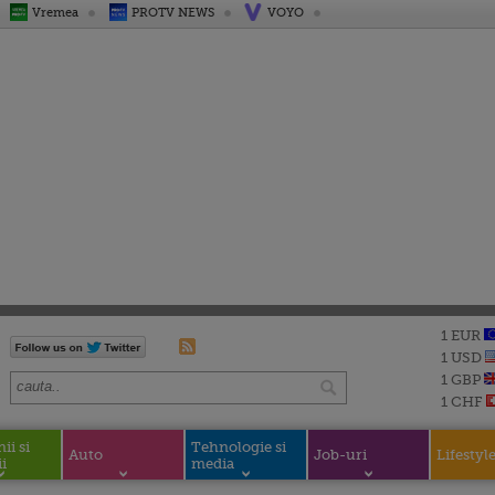
Vremea
PROTV NEWS
VOYO
1 EUR
1 USD
1 GBP
1 CHF
i si
Tehnologie si
Auto
Job-uri
Lifestyl
i
media