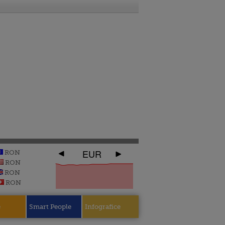
EUR
RON
RON
RON
RON
e
Smart People
Infografice