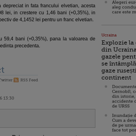
Alegeri eu
depreciat in fata francului elvetian, acesta
aleg condu
care este m
8 lei, in crestere cu 1,46 bani (+0,35%), in
ectiv de 4,1452 lei pentru un franc elvetian.
Ucraina
cu 59,4 bani (+0,35%), pana la valoarea de
Explozie la
 sedinta precedenta.
din Ucraina
gazele pent
se întâmplă 
t
gaze ruseșt
continent
Twitter
RSS Feed
Documente d
Cernobîl, c
din istorie,
6 13:30
accidente 
de URSS
Inundație d
Cum a deve
de pe urma
face tot po