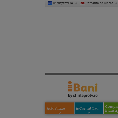
stirileprotv.ro
Romania, te iubesc
Compani
Actualitate
inContul Tau
industri