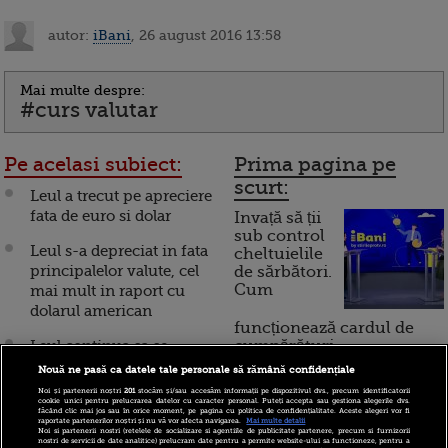
autor:
iBani
, 26 august 2016 13:58
Mai multe despre:
#curs valutar
Pe acelasi subiect:
Prima pagina pe
scurt:
Leul a trecut pe apreciere
fata de euro si dolar
Invață să ții
sub control
Leul s-a depreciat in fata
cheltuielile
principalelor valute, cel
de sărbători.
Cum
mai mult in raport cu
dolarul american
funcționează cardul de
Leul continua sa se
cumpărături
aprecieze in fata
Nouă ne pasă ca datele tale personale să rămână confidențiale
principalelor valute.
Noi și partenerii noștri
201
stocăm și/sau accesăm informații pe dispozitivul dvs., precum identificatorii
Incont , site-ul Știrile Pro
cookie unici pentru prelucrarea datelor cu caracter personal. Puteți accepta sau gestiona alegerile dvs.
Euro, mai ieftin cu 0,25
făcând clic mai jos sau în orice moment, pe pagina cu politica de confidențialitate. Aceste alegeri vor fi
TV de informații
raportate partenerilor noștri și nu vă vor afecta navigarea.
Mai multe detalii
bani
Noi si partenerii nostri (retelele de socializare si agentiile de publicitate partenere, precum si furnizorii
economice și educație
nostri de servicii de date analitice) prelucram date pentru a permite website-ului sa functioneze, pentru a