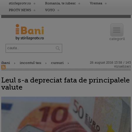
stirileprotv.ro
Romania, te iubesc
Vremea
PROTV NEWS
VOYO
ibani
incontul tau
cursuri
26 august 2016 13:58 / 143
vizualizari
Leul s-a depreciat fata de principalele
valute