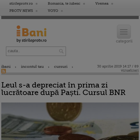
stirileprotv.ro
Romania, te iubesc
Vremea
PROTV NEWS
VOYO
ibani
incontul tau
cursuri
30 aprilie 2019 14:17 / 89
vizualizari
Leul s-a depreciat în prima zi
lucrătoare după Paști. Cursul BNR