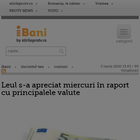
stirileprotv.ro
Romania, te iubesc
Vremea
PROTV NEWS
VOYO
ibani
incontul tau
cursuri
3 iunie 2020 13:43 / 99
vizualizari
Leul s-a apreciat miercuri în raport
cu principalele valute