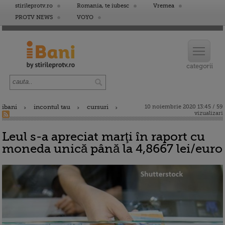
stirileprotv.ro
Romania, te iubesc
Vremea
PROTV NEWS
VOYO
ibani
incontul tau
cursuri
10 noiembrie 2020 13:45 / 59
vizualizari
Leul s-a apreciat marţi în raport cu
moneda unică până la 4,8667 lei/euro