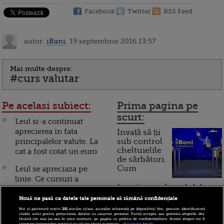
Facebook
Twitter
RSS Feed
autor:
iBani
, 19 septembrie 2016 13:57
Mai multe despre:
#curs valutar
Pe acelasi subiect:
Prima pagina pe
scurt:
Leul si-a continuat
aprecierea in fata
Invață să ții
principalelor valute. La
sub control
cheltuielile
cat a fost cotat un euro
de sărbători.
Cum
Leul se apreciaza pe
linie. Ce cursuri a
funcționează cardul de
anuntat BNR pentru
cumpărături
euro, dolar si franc
Nouă ne pasă ca datele tale personale să rămână confidențiale
Noi și partenerii noștri
201
stocăm și/sau accesăm informații pe dispozitivul dvs., precum identificatorii
cookie unici pentru prelucrarea datelor cu caracter personal. Puteți accepta sau gestiona alegerile dvs.
Leul se apreciaza in
făcând clic mai jos sau în orice moment, pe pagina cu politica de confidențialitate. Aceste alegeri vor fi
raportate partenerilor noștri și nu vă vor afecta navigarea.
Mai multe detalii