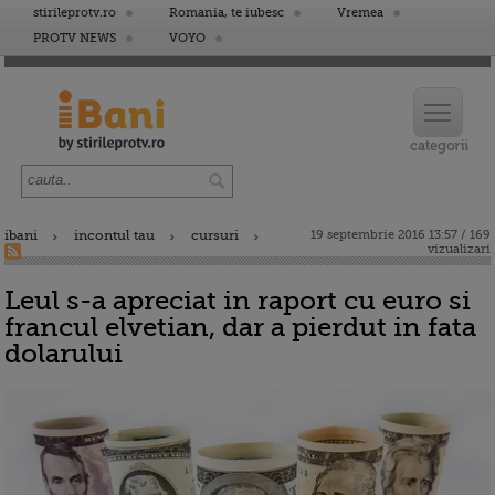
stirileprotv.ro
Romania, te iubesc
Vremea
PROTV NEWS
VOYO
ibani
incontul tau
cursuri
19 septembrie 2016 13:57 / 169
vizualizari
Leul s-a apreciat in raport cu euro si
francul elvetian, dar a pierdut in fata
dolarului