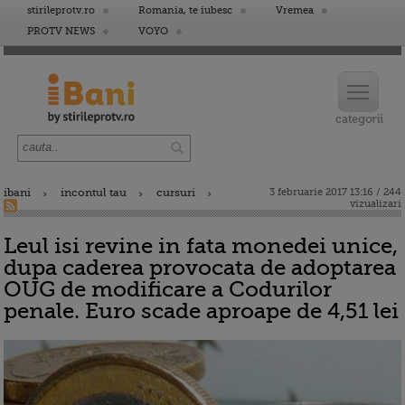
stirileprotv.ro
Romania, te iubesc
Vremea
PROTV NEWS
VOYO
ibani
incontul tau
cursuri
3 februarie 2017 13:16 / 244
vizualizari
Leul isi revine in fata monedei unice,
dupa caderea provocata de adoptarea
OUG de modificare a Codurilor
penale. Euro scade aproape de 4,51 lei