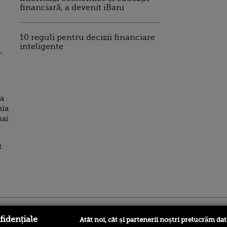
financiară, a devenit iBani
10 reguli pentru decizii financiare
inteligente
,
za
nia
mai
t
ro
foodstory.ro
Procinema.ro
fidențiale
Atât noi, cât și partenerii noștri prelucrăm dat