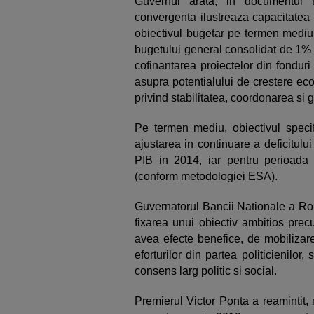
Guvernul arata, in documentul 
convergenta ilustreaza capacitatea
obiectivul bugetar pe termen mediu 
bugetului general consolidat de 1% 
cofinantarea proiectelor din fondur
asupra potentialului de crestere econ
privind stabilitatea, coordonarea si 
Pe termen mediu, obiectivul specifi
ajustarea in continuare a deficitului
PIB in 2014, iar pentru perioad
(conform metodologiei ESA).
Guvernatorul Bancii Nationale a Rom
fixarea unui obiectiv ambitios pre
avea efecte benefice, de mobilizare
eforturilor din partea politicienilor
consens larg politic si social.
Premierul Victor Ponta a reamintit,