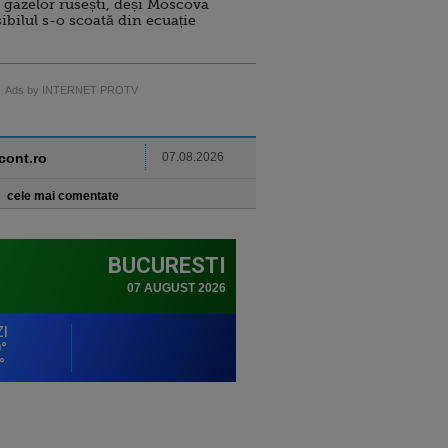
 gazelor rusești, deși Moscova
sibilul s-o scoată din ecuație
Ads by INTERNET PROTV
ncont.ro
07.08.2026
cele mai comentate