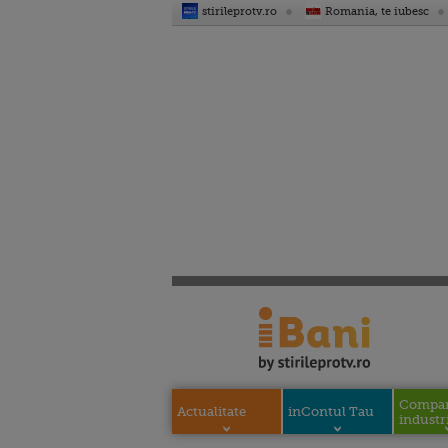
stirileprotv.ro
Romania, te iubesc
Compani
Actualitate
inContul Tau
industri