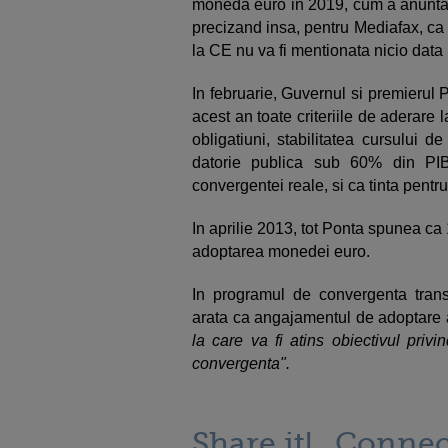
moneda euro in 2019, cum a anuntat 
precizand insa, pentru Mediafax, ca 
la CE nu va fi mentionata nicio data 
In februarie, Guvernul si premierul
acest an toate criteriile de aderare 
obligatiuni, stabilitatea cursului 
datorie publica sub 60% din PIB,
convergentei reale, si ca tinta pent
In aprilie 2013, tot Ponta spunea ca
adoptarea monedei euro.
In programul de convergenta tran
arata ca angajamentul de adoptare 
la care va fi atins obiectivul privi
convergenta".
Share it!
Connec