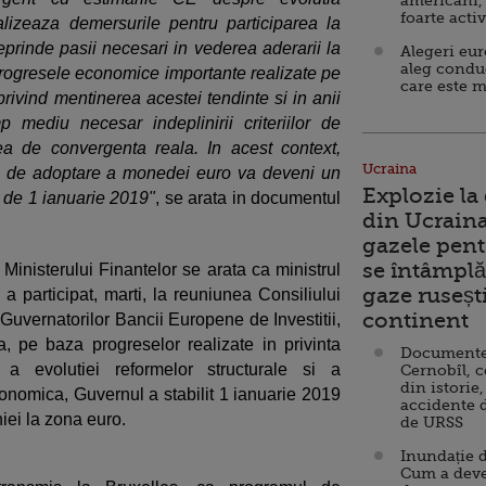
americani,
foarte acti
izeaza demersurile pentru participarea la
eprinde pasii necesari in vederea aderarii la
Alegeri eu
aleg condu
 progresele economice importante realizate pe
care este m
privind mentinerea acestei tendinte si in anii
 mediu necesar indeplinirii criteriilor de
a de convergenta reala. In acest context,
Ucraina
 de adoptare a monedei euro va deveni un
Explozie la
a de 1 ianuarie 2019"
, se arata in documentul
din Ucraina
gazele pent
se întâmplă 
 Ministerului Finantelor se arata ca ministrul
gaze ruseșt
a participat, marti, la reuniunea Consiliului
continent
Guvernatorilor Bancii Europene de Investitii,
, pe baza progreselor realizate in privinta
Documente d
 a evolutiei reformelor structurale si a
Cernobîl, c
din istorie,
conomica, Guvernul a stabilit 1 ianuarie 2019
accidente 
iei la zona euro.
de URSS
Inundație d
Cum a deve