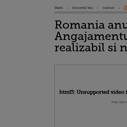
ibani
incontul tau
cursuri
Romania anu
Angajamentul
realizabil si 
html5: Unsupported video f
http://get