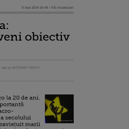
6 mai 2014 18:48 / 431 vizualizari
a:
veni obiectiv
Ads by INTERNET PROTV
 la 20 de ani.
portantă
acro-
a secolului
raviețuit marii