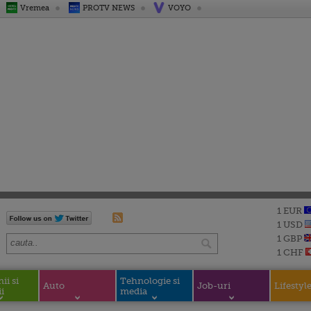
Vremea
PROTV NEWS
VOYO
1 EUR
1 USD
1 GBP
1 CHF
i si
Tehnologie si
Auto
Job-uri
Lifestyl
i
media