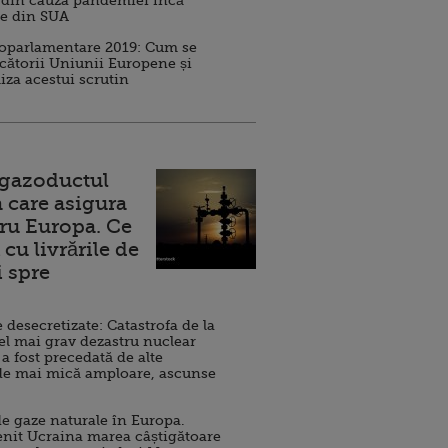
 din cauza pandemiei încă
ve din SUA
roparlamentare 2019: Cum se
cătorii Uniunii Europene și
iza acestui scrutin
 gazoductul
 care asigura
ru Europa. Ce
cu livrările de
i spre
esecretizate: Catastrofa de la
el mai grav dezastru nuclear
 a fost precedată de alte
de mai mică amploare, ascunse
e gaze naturale în Europa.
nit Ucraina marea câștigătoare