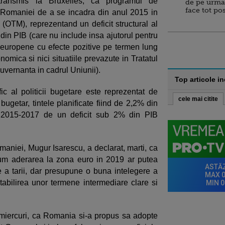
transmis la Bruxelles, ca programul de
de pe urma
face tot po
 Romaniei de a se incadra din anul 2015 in
(OTM), reprezentand un deficit structural al
din PIB (care nu include insa ajutorul pentru
i europene cu efecte pozitive pe termen lung
omica si nici situatiile prevazute in Tratatul
guvernanta in cadrul Uniunii).
Top articole i
c al politicii bugetare este reprezentat de
cele mai citite
 bugetar, tintele planificate fiind de 2,2% din
a 2015-2017 de un deficit sub 2% din PIB
aniei, Mugur Isarescu, a declarat, marti, ca
cum aderarea la zona euro in 2019 ar putea
 a tarii, dar presupune o buna intelegere a
, stabilirea unor termene intermediare clare si
 miercuri, ca Romania si-a propus sa adopte