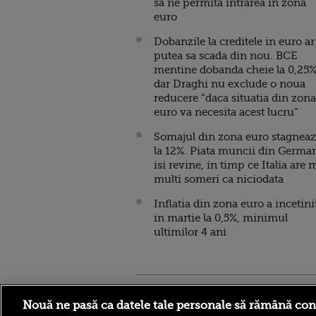
sa ne permita intrarea in zona
euro
Dobanzile la creditele in euro ar
putea sa scada din nou. BCE
mentine dobanda cheie la 0,25%
dar Draghi nu exclude o noua
reducere “daca situatia din zona
euro va necesita acest lucru”
Somajul din zona euro stagnea
la 12%. Piata muncii din Germa
isi revine, in timp ce Italia are 
multi someri ca niciodata
Inflatia din zona euro a incetini
in martie la 0,5%, minimul
ultimilor 4 ani
Stirileprotv.ro
ilike-it.
Nouă ne pasă ca datele tale personale să rămână con