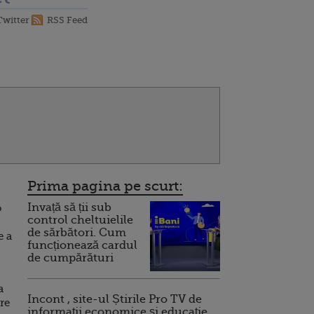
Twitter
RSS Feed
Prima pagina pe scurt:
Invață să ții sub
o
control cheltuielile
de sărbători. Cum
e a
funcționează cardul
de cumpărături
a
Incont , site-ul Știrile Pro TV de
re
informații economice și educație