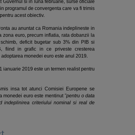
Guvernul si in luna februarie, surse oficiale
in programul de convergenta care va fi trimis
pentru acest obiectiv.
 Ponta au anuntat ca Romania indeplineste in
la zona euro, precum inflatia, rata dobanzii la
de schimb, deficit bugetar sub 3% din PIB si
 fiind in grafic in ce priveste cresterea
ru adoptarea monedei euro este anul 2019.
 1 ianuarie 2019 este un termen realist pentru
smis insa tot atunci Comisiei Europene se
a monedei euro este mentinut
"pentru o data
nd indeplinirea criteriului nominal si real de
t