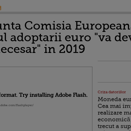
nta Comisia European
 adoptarii euro "va de
necesar" in 2019
Criza datoriilor
ormat. Try installing Adobe Flash.
Moneda euro
Cea mai im
.adobe.com/flashplayer/
realizare m
economică 
trecut a sup