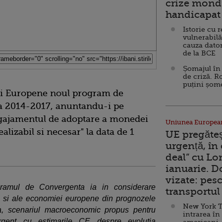
crize mondi
handicapat 
Istorie cu 
vulnerabilă
cauza dator
de la BCE
Șomajul în 
de criză. R
puțini șom
i Europene noul program de
a 2014-2017, anuntandu-i pe
angajamentul de adoptare a monedei
Uniunea Europea
alizabil si necesar" la data de 1
UE pregăte
urgență, în
deal” cu Lo
ianuarie. 
vizate: pesc
ramul de Convergenta ia in considerare
transportul 
al si ale economiei europene din prognozele
New York T
, scenariul macroeconomic propus pentru
intrarea în
gent cu estimarile CE despre evolutia