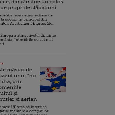
ale, dar rămâne un colos
de propriile slăbiciuni
repetiție: zona euro, extrem de
 la șocuri, în principal din
iilor. Avertisment îngrijorător
Europa a atins nivelul dinainte
omânia, între țările cu cei mai
eri
na
ște măsuri de
 cazul unui ”no
ndra, din
Domeniile
uitul şi
rutier şi aerian
imes: UE vrea să interzică
 țările membre a cetăţenilor