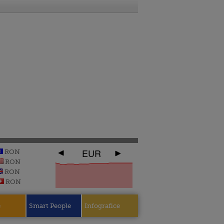
EUR
RON
RON
RON
RON
e
Smart People
Infografice