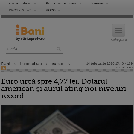
stirileprotv.ro
Romania, te iubesc
Vremea
PROTV NEWS
VOYO
ibani
incontul tau
cursuri
14 februarie 2020 13:40 / 189
vizualizari
Euro urcă spre 4,77 lei. Dolarul
american şi aurul ating noi niveluri
record