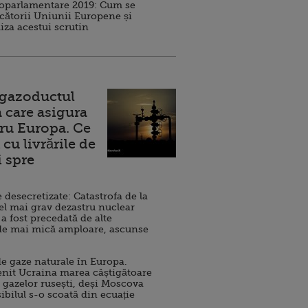
roparlamentare 2019: Cum se
cătorii Uniunii Europene și
iza acestui scrutin
 gazoductul
 care asigura
ru Europa. Ce
cu livrările de
i spre
esecretizate: Catastrofa de la
el mai grav dezastru nuclear
 a fost precedată de alte
de mai mică amploare, ascunse
e gaze naturale în Europa.
nit Ucraina marea câștigătoare
 gazelor rusești, deși Moscova
sibilul s-o scoată din ecuație