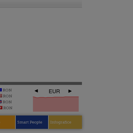
EUR
RON
RON
RON
RON
e
Smart People
Infografice