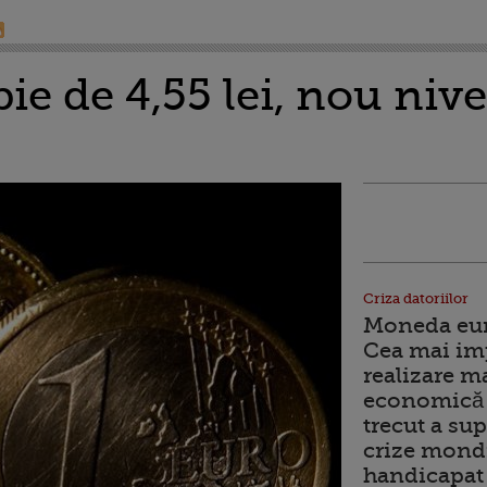
ie de 4,55 lei, nou niv
Criza datoriilor
Moneda euro
Cea mai im
realizare m
economică 
trecut a sup
crize mondi
handicapat 