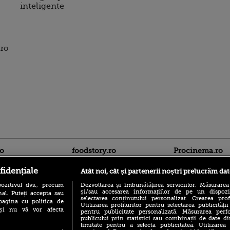
inteligente
uro
ro
foodstory.ro
Procinema.ro
fidențiale
Atât noi, cât și partenerii noștri prelucrăm dat
ozitivul dvs., precum
Dezvoltarea și îmbunătățirea serviciilor. Măsurarea
și/sau accesarea informațiilor de pe un dispoziti
al. Puteți accepta sau
selectarea conținutului personalizat. Crearea prof
pagina cu politica de
Utilizarea profilurilor pentru selectarea publicității
i și nu vă vor afecta
pentru publicitate personalizată. Măsurarea perfo
publicului prin statistici sau combinații de date di
(P) Descoperă Lumea
limitate pentru a selecta publicitatea. Utilizarea
Nikolaj Coster-Wa