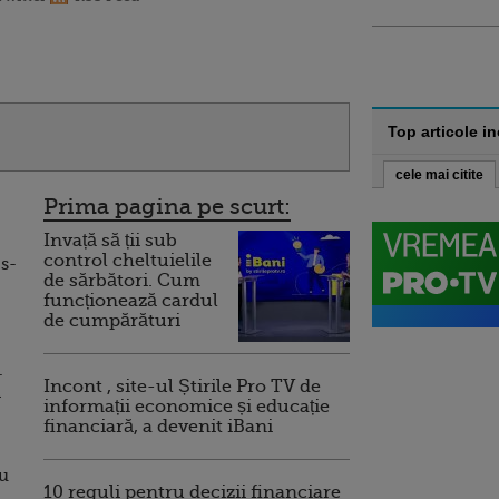
Top articole i
cele mai citite
Prima pagina pe scurt:
Invață să ții sub
control cheltuielile
 s-
de sărbători. Cum
funcționează cardul
de cumpărături
.
Incont , site-ul Știrile Pro TV de
l
informații economice și educație
financiară, a devenit iBani
cu
10 reguli pentru decizii financiare