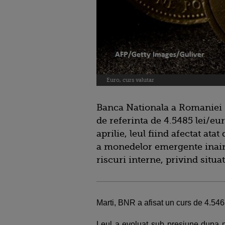
Euro, curs valutar
Banca Nationala a Romaniei 
de referinta de 4.5485 lei/e
aprilie, leul fiind afectat at
a monedelor emergente inainte
riscuri interne, privind situa
Marti, BNR a afisat un curs de 4.5468
Leul a evoluat sub presiune dupa m