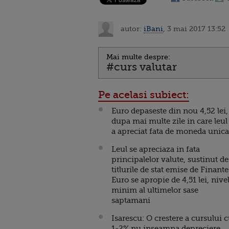
autor:
iBani
, 3 mai 2017 13:52
Mai multe despre:
#curs valutar
Pe acelasi subiect:
Euro depaseste din nou 4,52 lei,
dupa mai multe zile in care leul
a apreciat fata de moneda unica
Leul se apreciaza in fata
principalelor valute, sustinut de
titlurile de stat emise de Finante
Euro se apropie de 4,51 lei, nive
minim al ultimelor sase
saptamani
Isarescu: O crestere a cursului 
1-2% nu inseamna depreciere.