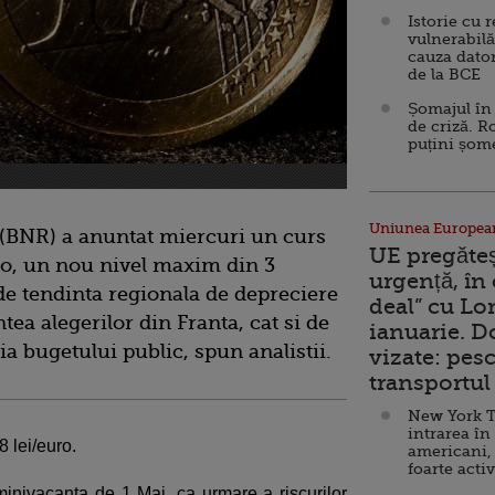
Istorie cu 
vulnerabilă
cauza dator
de la BCE
Șomajul în 
de criză. R
puțini șom
Uniunea Europea
(BNR) a anuntat miercuri un curs
UE pregăte
uro, un nou nivel maxim din 3
urgență, în
at de tendinta regionala de depreciere
deal” cu Lo
a alegerilor din Franta, cat si de
ianuarie. 
tia bugetului public, spun analistii.
vizate: pesc
transportul 
New York T
intrarea în
 lei/euro.
americani,
foarte acti
inivacanta de 1 Mai, ca urmare a riscurilor