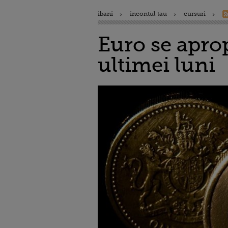
ibani
incontul tau
cursuri
Euro se aprop
ultimei luni