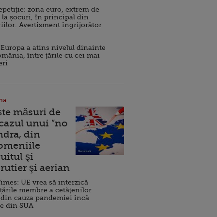
repetiție: zona euro, extrem de
 la șocuri, în principal din
iilor. Avertisment îngrijorător
Europa a atins nivelul dinainte
omânia, între țările cu cei mai
eri
na
ște măsuri de
 cazul unui ”no
ndra, din
Domeniile
uitul şi
rutier şi aerian
imes: UE vrea să interzică
 țările membre a cetăţenilor
 din cauza pandemiei încă
ve din SUA