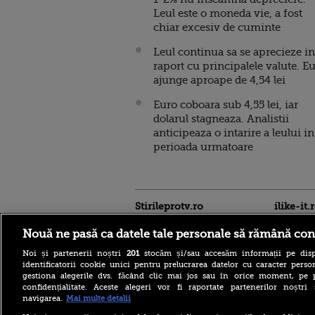
Leul este o moneda vie, a fost
chiar excesiv de cuminte
Leul continua sa se aprecieze in
raport cu principalele valute. E
ajunge aproape de 4,54 lei
Euro coboara sub 4,55 lei, iar
dolarul stagneaza. Analistii
anticipeaza o intarire a leului in
perioada urmatoare
Stirileprotv.ro
ilike-it.
Nouă ne pasă ca datele tale personale să rămână con
Noi și partenerii noștri
201
stocăm și/sau accesăm informații pe disp
identificatorii cookie unici pentru prelucrarea datelor cu caracter person
gestiona alegerile dvs. făcând clic mai jos sau în orice moment, pe 
confidențialitate. Aceste alegeri vor fi raportate partenerilor noștr
navigarea.
Mai multe detalii
Descoperire senzațională
lângă Piramida Roșie: Un