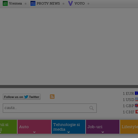
Vremea
PROTV NEWS
VOYO
1 EUR
1 USD
1 GBP
1 CHF
i si
Tehnologie si
Auto
Job-uri
Lifestyl
i
media