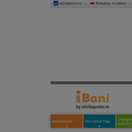
stirileprotv.ro
Romania, te iubesc
Compani
Actualitate
inContul Tau
industri