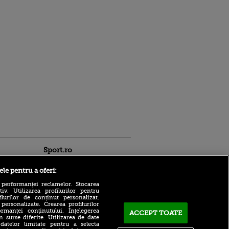
Sport.ro
ele pentru a oferi:
 performanței reclamelor. Stocarea
v. Utilizarea profilurilor pentru
ilurilor de conținut personalizat.
 personalizate. Crearea profilurilor
rmanței conținutului. Înțelegerea
ACCEPT TOATE
Adrian Mihalcea a
n surse diferite. Utilizarea de date
confirmat noul transfer la
 datelor limitate pentru a selecta
ldau din