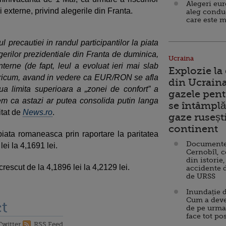
Alegeri eu
i externe, privind alegerile din Franta.
aleg condu
care este m
l precautiei in randul participantilor la piata
egerilor prezidentiale din Franta de duminica,
Ucraina
interne (de fapt, leul a evoluat ieri mai slab
Explozie la
 Oricum, avand in vedere ca EUR/RON se afla
din Ucraina
ua limita superioara a „zonei de confort” a
gazele pent
em ca astazi ar putea consolida putin langa
se întâmplă 
itat de
News.ro
.
gaze ruseșt
continent
 piata romaneasca prin raportare la paritatea
Documente d
lei la 4,1691 lei.
Cernobîl, c
din istorie,
crescut de la 4,1896 lei la 4,2129 lei.
accidente 
de URSS
Inundație d
Cum a deve
t
de pe urma
face tot po
Twitter
RSS Feed