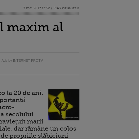
3 mai 2017 13:52 / 5143 vizualizari
el maxim al
Ads by INTERNET PROTV
 la 20 de ani.
portantă
acro-
a secolului
raviețuit marii
ale, dar rămâne un colos
de propriile slăbiciuni