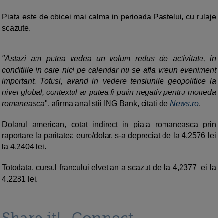
Piata este de obicei mai calma in perioada Pastelui, cu rulaje
scazute.
"Astazi am putea vedea un volum redus de activitate, in
conditiile in care nici pe calendar nu se afla vreun eveniment
important. Totusi, avand in vedere tensiunile geopolitice la
nivel global, contextul ar putea fi putin negativ pentru moneda
romaneasca
", afirma analistii ING Bank, citati de
News.ro
.
Dolarul american, cotat indirect in piata romaneasca prin
raportare la paritatea euro/dolar, s-a depreciat de la 4,2576 lei
la 4,2404 lei.
Totodata, cursul francului elvetian a scazut de la 4,2377 lei la
4,2281 lei.
Share it!
Connect