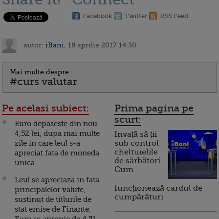
Facebook
Twitter
RSS Feed
autor:
iBani
, 18 aprilie 2017 14:30
Mai multe despre:
#curs valutar
Pe acelasi subiect:
Prima pagina pe
scurt:
Euro depaseste din nou
4,52 lei, dupa mai multe
Invață să ții
zile in care leul s-a
sub control
cheltuielile
apreciat fata de moneda
de sărbători.
unica
Cum
Leul se apreciaza in fata
funcționează cardul de
principalelor valute,
cumpărături
sustinut de titlurile de
stat emise de Finante.