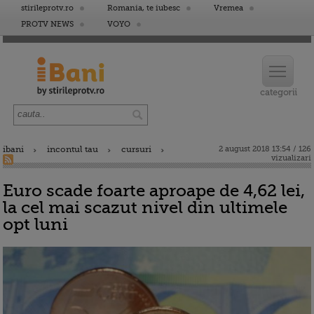
stirileprotv.ro
Romania, te iubesc
Vremea
PROTV NEWS
VOYO
ibani
incontul tau
cursuri
2 august 2018 13:54 / 126
vizualizari
Euro scade foarte aproape de 4,62 lei,
la cel mai scazut nivel din ultimele
opt luni