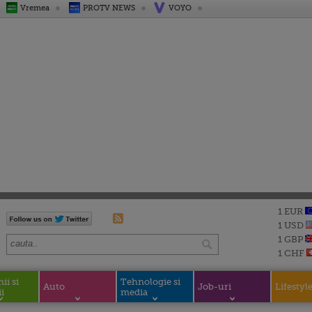
Vremea
PROTV NEWS
VOYO
1 EUR
1 USD
1 GBP
1 CHF
i si
Tehnologie si
Auto
Job-uri
Lifestyl
i
media