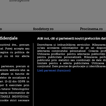
inteligente
ro
foodstory.ro
Procinema.ro
fidențiale
Atât noi, cât și partenerii noștri prelucrăm dat
ozitivul dvs., precum
Dezvoltarea și îmbunătățirea serviciilor. Măsurarea
și/sau accesarea informațiilor de pe un dispoziti
al. Puteți accepta sau
selectarea conținutului personalizat. Crearea prof
pagina cu politica de
Utilizarea profilurilor pentru selectarea publicității
i și nu vă vor afecta
pentru publicitate personalizată. Măsurarea perfo
publicului prin statistici sau combinații de date di
(P) Descoperă Lumea
limitate pentru a selecta publicitatea. Utilizarea
Nikolaj Coster-Wa
Evenimentelor din România
conținutul. Date precise de geolocație și identificarea
te partenere, precum si
Urzeala Tronurilor
cu Transilvania Events!
ermite website-ului sa
Listă parteneri (furnizori)
Annabelle Wallis,
 afisate in functie de
lui Sebastian Stan,
(P) Raku, gaming intens și o
elelor de socializare si
prinși într-o curs
pauză binemeritată cu...
 art. 15-22 din GDPR in
pizza Guseppe
Emoții intense pe
pot fi exercitate prin
Sebastian Stan! Iub
(P) Poți folosi bonurile de
a tuturor Tehnologiilor
Annabelle, l-a făcu
masă pentru a comanda
esarea informatiilor de
mâncare acasă? Lista
Din 14 septembrie
SETARILE INDIVIDUAL”
aplicațiilor care le acceptă
Popescu revine în 
cookie strict necesare
principal la Pro T