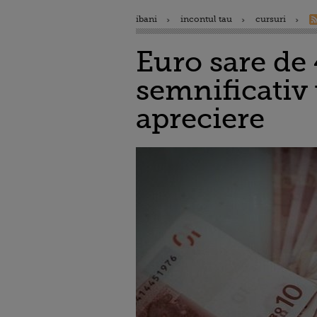
ibani
incontul tau
cursuri
Euro sare de 
semnificativ
apreciere