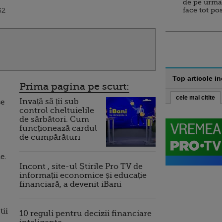
de pe urma
face tot po
32
Top articole i
Prima pagina pe scurt:
cele mai citite
Invață să ții sub
se
control cheltuielile
de sărbători. Cum
funcționează cardul
de cumpărături
e.
Incont , site-ul Știrile Pro TV de
informații economice și educație
financiară, a devenit iBani
tii
10 reguli pentru decizii financiare