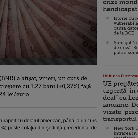
crize mondi
handicapat 
Istorie cu 
vulnerabilă
cauza dator
de la BCE
Șomajul în 
de criză. R
puțini șom
Uniunea Europea
BNR) a afişat, vineri, un curs de
UE pregăte
creştere cu 1,27 bani (+0,27%) faţă
urgență, în
24 lei/euro.
deal” cu Lo
ianuarie. 
vizate: pesc
transportul 
n raport cu dolarul american, până la un curs
6%) peste cotaţia din şedinţa precedentă, de
New York T
intrarea în