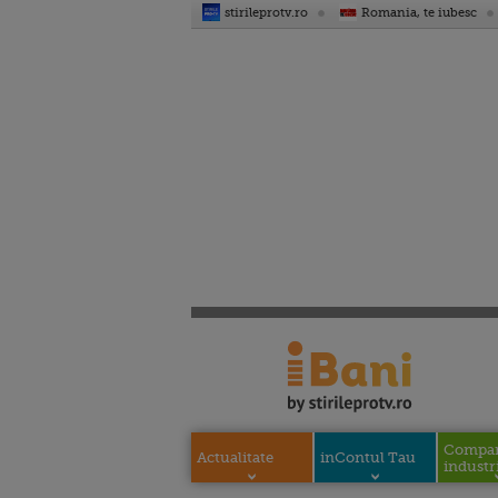
stirileprotv.ro
Romania, te iubesc
Compani
Actualitate
inContul Tau
industri