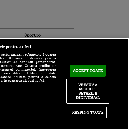
Sport.ro
ele pentru a oferi:
 performanței reclamelor. Stocarea
v. Utilizarea profilurilor pentru
ilurilor de conținut personalizat.
 personalizate. Crearea profilurilor
rmanței conținutului. Înțelegerea
ACCEPT TOATE
Adrian Mihalcea a
n surse diferite. Utilizarea de date
confirmat noul transfer la
 datelor limitate pentru a selecta
ldau din
UTA după remiza cu Rapid!
 prin scanarea dispozitivului.
 și
Anunțul făcut despre starea
VREAU SA
 logodnica
lui Alexi Pitu
MODIFIC
 sunt
SETARILE
ă criminală
După un flash-interviu
INDIVIDUAL
liniștit, Daniel Pancu a
ntru
EXPLODAT la conferință și
ita lui,
s-a luat la ceartă cu oamenii
t tată!
în sală: ”Gata, nu mai
RESPING TOATE
strigați”
, Adela
rol
Filip Stojilkovic, reacție
V
tranșantă după controversa