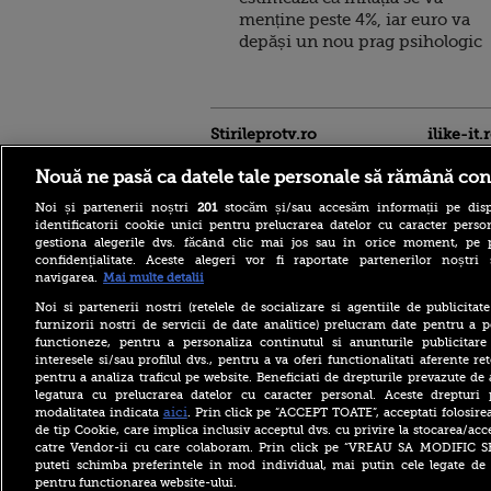
menține peste 4%, iar euro va
depăși un nou prag psihologic
Stirileprotv.ro
ilike-it.
Nouă ne pasă ca datele tale personale să rămână con
Noi și partenerii noștri
201
stocăm și/sau accesăm informații pe disp
identificatorii cookie unici pentru prelucrarea datelor cu caracter person
gestiona alegerile dvs. făcând clic mai jos sau în orice moment, pe 
confidențialitate. Aceste alegeri vor fi raportate partenerilor noștr
navigarea.
Mai multe detalii
Descoperire senzațională
lângă Piramida Roșie: Un
Noi si partenerii nostri (retelele de socializare si agentiile de publicita
sistem hidraulic de 4.500
furnizorii nostri de servicii de date analitice) prelucram date pentru a p
ani ar conține secretul
functioneze, pentru a personaliza continutul si anunturile publicitare
construirii piramidelor
interesele si/sau profilul dvs., pentru a va oferi functionalitati aferente ret
Reacția Rusiei după ce o
pentru a analiza traficul pe website. Beneficiati de drepturile prevazute de
dronă explozivă a paralizat
legatura cu prelucrarea datelor cu caracter personal. Aceste drepturi 
aeroportul din Leipzig: „O
aici
modalitatea indicata
. Prin click pe “ACCEPT TOATE”, acceptati folosire
provocare complet
de tip Cookie, care implica inclusiv acceptul dvs. cu privire la stocarea/acc
fabricată”
catre Vendor-ii cu care colaboram. Prin click pe “VREAU SA MODIFIC 
Cea mai bună țară în care să
puteti schimba preferintele in mod individual, mai putin cele legate de 
te muți în 2026 este din
pentru functionarea website-ului.
Europa. Cum arată top 10