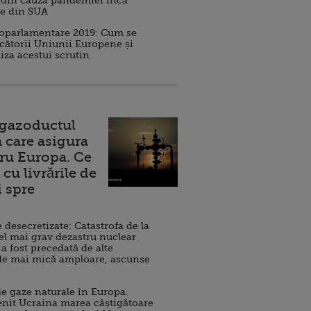
 din cauza pandemiei încă
ve din SUA
roparlamentare 2019: Cum se
cătorii Uniunii Europene și
iza acestui scrutin
 gazoductul
 care asigura
ru Europa. Ce
cu livrările de
i spre
esecretizate: Catastrofa de la
el mai grav dezastru nuclear
 a fost precedată de alte
de mai mică amploare, ascunse
e gaze naturale în Europa.
nit Ucraina marea câștigătoare