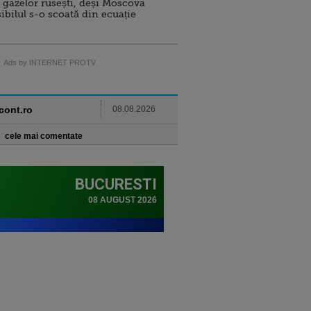
 gazelor rusești, deși Moscova
sibilul s-o scoată din ecuație
Ads by INTERNET PROTV
ncont.ro
08.08.2026
cele mai comentate