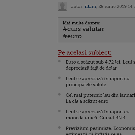
autor:
iBani
, 28 iunie 2019 14:
Mai multe despre:
#curs valutar
#euro
Pe acelasi subiect:
Euro a scăzut sub 4,72 lei. Leul 
depreciază față de dolar
Leul se apreciază în raport cu
principalele valute
Cel mai puternic leu din ianuari
La cât a scăzut euro
Leul se apreciază în raport cu
moneda unică. Cursul BNR
Previziuni pesimiste. Economiș
estimează că inflația se va