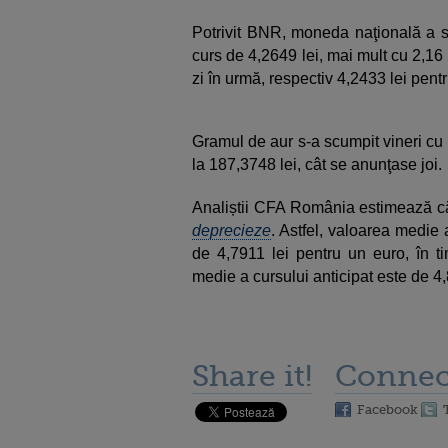
Potrivit BNR, moneda naţională a sc
curs de 4,2649 lei, mai mult cu 2,16 b
zi în urmă, respectiv 4,2433 lei pentr
Gramul de aur s-a scumpit vineri cu 
la 187,3748 lei, cât se anunţase joi.
Analiștii CFA România estimează că
deprecieze
. Astfel, valoarea medie a
de 4,7911 lei pentru un euro, în t
medie a cursului anticipat este de 4,
Share it!
Connec
Facebook