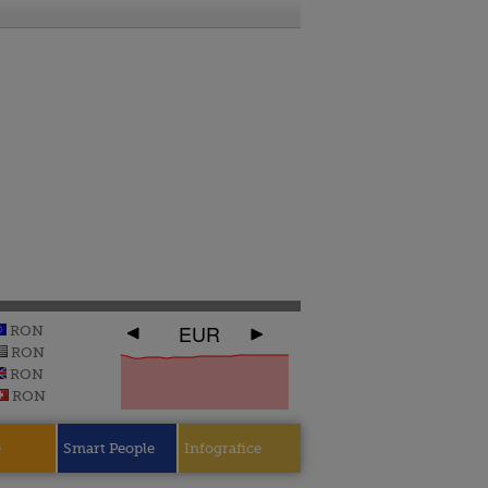
EUR
RON
RON
RON
RON
e
Smart People
Infografice