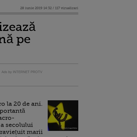
28 iunie 2019 14:32 / 117 vizualizari
rizează
nă pe
Ads by INTERNET PROTV
 la 20 de ani.
portantă
acro-
a secolului
raviețuit marii