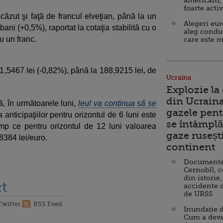
americani,
foarte acti
ăzut şi faţă de francul elveţian, până la un
Alegeri eu
ani (+0,5%), raportat la cotaţia stabilită cu o
aleg condu
u un franc.
care este m
1,5467 lei (-0,82%), până la 188,9215 lei, de
Ucraina
Explozie la
din Ucraina
, în următoarele luni,
leul va continua să se
gazele pent
 anticipaţiilor pentru orizontul de 6 luni este
se întâmplă 
imp ce pentru orizontul de 12 luni valoarea
gaze ruseșt
8384 lei/euro.
continent
Documente d
Cernobîl, c
din istorie,
t
accidente 
de URSS
Twitter
RSS Feed
Inundație d
Cum a deve