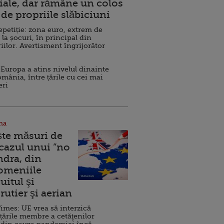
ale, dar rămâne un colos
de propriile slăbiciuni
repetiție: zona euro, extrem de
 la șocuri, în principal din
iilor. Avertisment îngrijorător
Europa a atins nivelul dinainte
omânia, între țările cu cei mai
eri
na
ște măsuri de
 cazul unui ”no
ndra, din
Domeniile
uitul şi
rutier şi aerian
imes: UE vrea să interzică
 țările membre a cetăţenilor