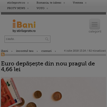
stirileprotv.ro
Romania, te iubesc
Vremea
PROTV NEWS
VOYO
ibani
incontul tau
cursuri
4 iulie 2018 13:24 / 82 vizualizari
Euro depășește din nou pragul de
4,66 lei