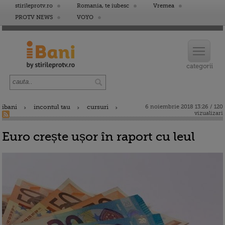
stirileprotv.ro
Romania, te iubesc
Vremea
PROTV NEWS
VOYO
ibani
incontul tau
cursuri
6 noiembrie 2018 13:26 / 120
vizualizari
Euro crește ușor în raport cu leul