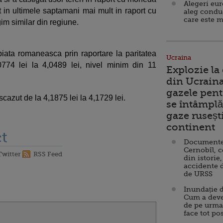
Alegeri eu
in ultimele saptamani mai mult in raport cu
aleg condu
care este m
im similar din regiune.
 piata romaneasca prin raportare la paritatea
Ucraina
0774 lei la 4,0489 lei, nivel minim din 11
Explozie la
din Ucraina
gazele pent
scazut de la 4,1875 lei la 4,1729 lei.
se întâmplă 
gaze ruseșt
continent
t
Documente d
Cernobîl, c
Twitter
RSS Feed
din istorie,
accidente 
de URSS
Inundație d
Cum a deve
de pe urma
face tot po