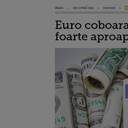
ibani
incontul tau
cursuri
Euro coboara 
foarte aproap