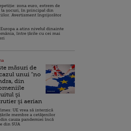
repetiție: zona euro, extrem de
 la șocuri, în principal din
iilor. Avertisment îngrijorător
Europa a atins nivelul dinainte
omânia, între țările cu cei mai
eri
na
ște măsuri de
 cazul unui ”no
ndra, din
Domeniile
uitul şi
rutier şi aerian
imes: UE vrea să interzică
 țările membre a cetăţenilor
 din cauza pandemiei încă
ve din SUA