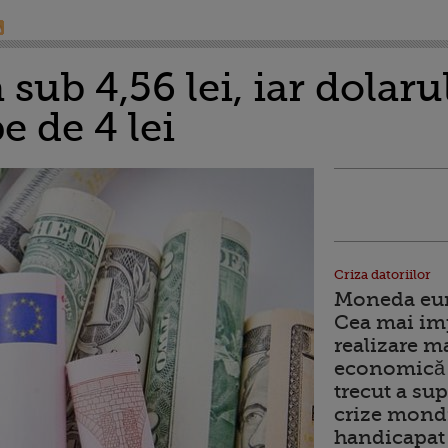
sub 4,56 lei, iar dolar
e de 4 lei
Criza datoriilor
Moneda euro
Cea mai im
realizare m
economică 
trecut a sup
crize mondi
handicapat 