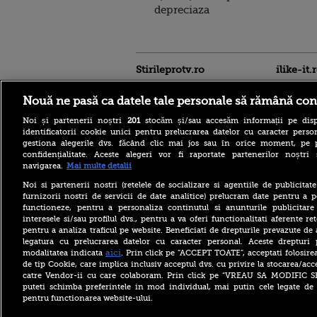
depreciaza
Stirileprotv.ro
ilike-it.
Nouă ne pasă ca datele tale personale să rămână con
Noi și partenerii noștri
201
stocăm și/sau accesăm informații pe disp
identificatorii cookie unici pentru prelucrarea datelor cu caracter person
gestiona alegerile dvs. făcând clic mai jos sau în orice moment, pe 
confidențialitate. Aceste alegeri vor fi raportate partenerilor noștr
Acoperiş desprins de vânt la
navigarea.
Mai multe detalii
un bloc din Sibiu. Mai multe
maşini au fost avariate, iar
Noi si partenerii nostri (retelele de socializare si agentiile de publicita
traficul rutier a fost închis în
furnizorii nostri de servicii de date analitice) prelucram date pentru a p
zonă
functioneze, pentru a personaliza continutul si anunturile publicitare
interesele si/sau profilul dvs., pentru a va oferi functionalitati aferente ret
Meta a fost amendată cu
pentru a analiza traficul pe website. Beneficiati de drepturile prevazute de
alte 567 de milioane de
dolari în SUA. Compania a
legatura cu prelucrarea datelor cu caracter personal. Aceste drepturi 
fost descrisă ca o „pacoste
aici
modalitatea indicata
. Prin click pe “ACCEPT TOATE”, acceptati folosire
publică"
de tip Cookie, care implica inclusiv acceptul dvs. cu privire la stocarea/acc
catre Vendor-ii cu care colaboram. Prin click pe “VREAU SA MODIFIC 
Un sirian condamnat în
puteti schimba preferintele in mod individual, mai putin cele legate de 
România pentru tentativă de
pentru functionarea website-ului.
omor trăia în Anglia din
ajutoare sociale. Primea