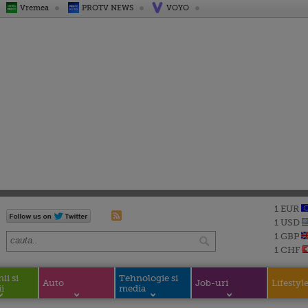
Vremea
PROTV NEWS
VOYO
1 EUR
1 USD
1 GBP
1 CHF
i si
Tehnologie si
Auto
Job-uri
Lifestyl
i
media