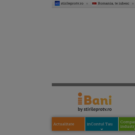
stirileprotv.ro
Romania, te iubesc
Compani
Actualitate
inContul Tau
industri