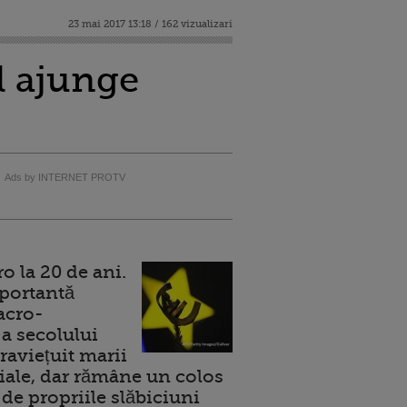
23 mai 2017 13:18 / 162 vizualizari
ul ajunge
Ads by INTERNET PROTV
 la 20 de ani.
portantă
acro-
a secolului
raviețuit marii
ale, dar rămâne un colos
de propriile slăbiciuni