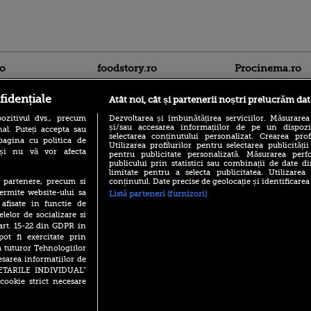
ro
foodstory.ro
Procinema.ro
fidențiale
Atât noi, cât și partenerii noștri prelucrăm dat
ozitivul dvs., precum
Dezvoltarea și îmbunătățirea serviciilor. Măsurarea
și/sau accesarea informațiilor de pe un dispoziti
al. Puteți accepta sau
selectarea conținutului personalizat. Crearea prof
pagina cu politica de
Utilizarea profilurilor pentru selectarea publicității
i și nu vă vor afecta
pentru publicitate personalizată. Măsurarea perfo
publicului prin statistici sau combinații de date di
(P) Descoperă Lumea
limitate pentru a selecta publicitatea. Utilizarea
Emoții intense pe
Evenimentelor din România
conținutul. Date precise de geolocație și identificarea
te partenere, precum si
Sebastian Stan! Iub
cu Transilvania Events!
Annabelle, l-a făcu
ermite website-ului sa
Listă parteneri (furnizori)
 afisate in functie de
(P) Raku, gaming intens și o
Din 14 septembrie
pauză binemeritată cu...
elelor de socializare si
Popescu revine în 
pizza Guseppe
 art. 15-22 din GDPR in
principal la Pro T
pot fi exercitate prin
(P) Poți folosi bonurile de
La 88 de ani și du
a tuturor Tehnologiilor
masă pentru a comanda
carieră fabuloasă î
esarea informatiilor de
mâncare acasă? Lista
Anthony Hopkins 
SETARILE INDIVIDUAL”
aplicațiilor care le acceptă
lansează oficial î
cookie strict necesare