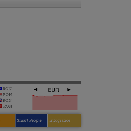
EUR
RON
RON
RON
RON
e
Smart People
Infografice