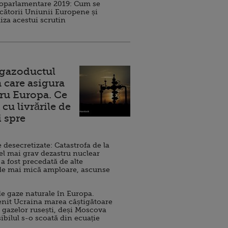
roparlamentare 2019: Cum se
cătorii Uniunii Europene și
iza acestui scrutin
 gazoductul
 care asigura
ru Europa. Ce
cu livrările de
i spre
esecretizate: Catastrofa de la
el mai grav dezastru nuclear
 a fost precedată de alte
de mai mică amploare, ascunse
e gaze naturale în Europa.
nit Ucraina marea câștigătoare
 gazelor rusești, deși Moscova
sibilul s-o scoată din ecuație