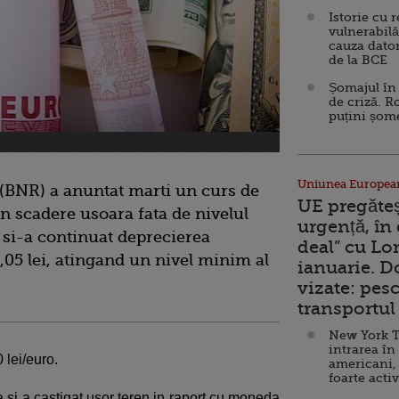
Istorie cu 
vulnerabilă
cauza dator
de la BCE
Șomajul în 
de criză. R
puțini șom
Uniunea Europea
(BNR) a anuntat marti un curs de
UE pregăte
in scadere usoara fata de nivelul
urgență, în
 si-a continuat deprecierea
deal” cu Lo
,05 lei, atingand un nivel minim al
ianuarie. 
vizate: pesc
transportul 
New York T
intrarea în
 lei/euro.
americani,
foarte acti
a si a castigat usor teren in raport cu moneda