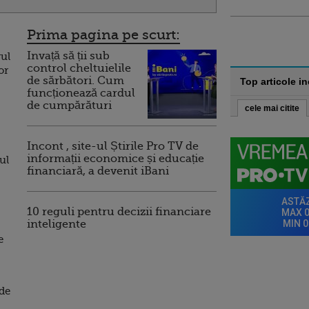
Prima pagina pe scurt:
Invață să ții sub
rul
control cheltuielile
or
de sărbători. Cum
Top articole i
funcționează cardul
de cumpărături
cele mai citite
Incont , site-ul Știrile Pro TV de
informații economice și educație
ul
financiară, a devenit iBani
10 reguli pentru decizii financiare
inteligente
e
 de