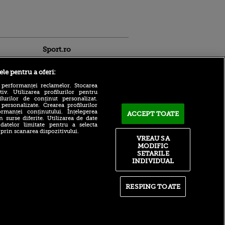
Sport.ro
ele pentru a oferi:
 performanței reclamelor. Stocarea
v. Utilizarea profilurilor pentru
ilurilor de conținut personalizat.
 personalizate. Crearea profilurilor
rmanței conținutului. Înțelegerea
ACUM: UTA - Rapid 0-0, pe
ACCEPT TOATE
n surse diferite. Utilizarea de date
Sport.ro | A început etapa #4
 datelor limitate pentru a selecta
ntru
din Superliga
 prin scanarea dispozitivului.
ita lui,
VREAU SA
t tată!
Fostul antrenor de la FCU
MODIFIC
Craiova a devenit
, Adela
SETARILE
selecționer! Va pregăti
rol
INDIVIDUAL
naționala Italiei la doi ani
V
după ce a părăsit echipa lui
Mititelu
pă o
n film, Sir
RESPING TOATE
Schimbare de ultim
se
moment în primul ”11” al
n muzică
Rapidului la Arad! S-a ”rupt”
la încălzire