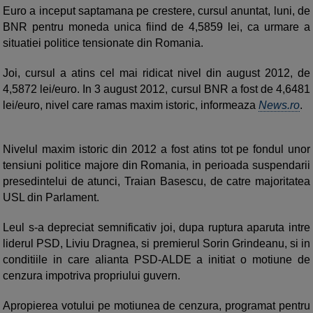
Euro a inceput saptamana pe crestere, cursul anuntat, luni, de
BNR pentru moneda unica fiind de 4,5859 lei, ca urmare a
situatiei politice tensionate din Romania.
Joi, cursul a atins cel mai ridicat nivel din august 2012, de
4,5872 lei/euro. In 3 august 2012, cursul BNR a fost de 4,6481
lei/euro, nivel care ramas maxim istoric, informeaza
News.ro
.
Nivelul maxim istoric din 2012 a fost atins tot pe fondul unor
tensiuni politice majore din Romania, in perioada suspendarii
presedintelui de atunci, Traian Basescu, de catre majoritatea
USL din Parlament.
Leul s-a depreciat semnificativ joi, dupa ruptura aparuta intre
liderul PSD, Liviu Dragnea, si premierul Sorin Grindeanu, si in
conditiile in care alianta PSD-ALDE a initiat o motiune de
cenzura impotriva propriului guvern.
Apropierea votului pe motiunea de cenzura, programat pentru