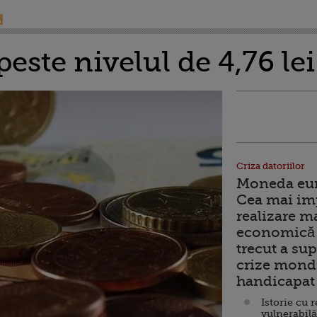
peste nivelul de 4,76 lei
Criza datoriilor
Moneda euro
Cea mai im
realizare m
economică 
trecut a sup
crize mondi
handicapat 
Istorie cu 
vulnerabilă