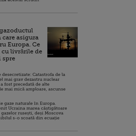
 gazoductul
 care asigura
ru Europa. Ce
cu livrările de
i spre
esecretizate: Catastrofa de la
el mai grav dezastru nuclear
 a fost precedată de alte
de mai mică amploare, ascunse
e gaze naturale în Europa.
nit Ucraina marea câștigătoare
 gazelor rusești, deși Moscova
sibilul s-o scoată din ecuație