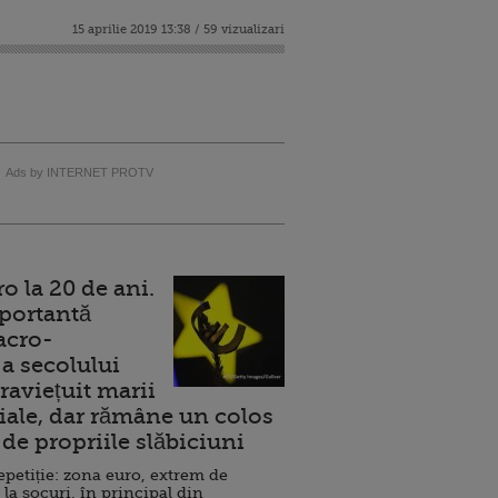
15 aprilie 2019 13:38 / 59 vizualizari
Ads by INTERNET PROTV
 la 20 de ani.
portantă
acro-
a secolului
raviețuit marii
ale, dar rămâne un colos
de propriile slăbiciuni
repetiție: zona euro, extrem de
 la șocuri, în principal din