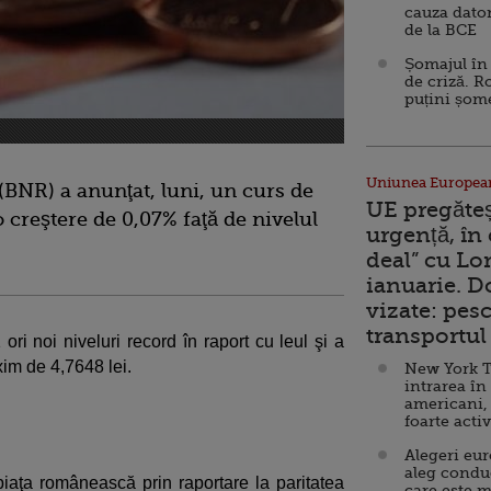
cauza dator
de la BCE
Șomajul în 
de criză. R
puțini șom
Uniunea Europea
BNR) a anunţat, luni, un curs de
UE pregăte
o creştere de 0,07% faţă de nivelul
urgență, în
deal” cu Lo
ianuarie. 
vizate: pesc
transportul 
ori noi niveluri record în raport cu leul şi a
xim de 4,7648 lei.
New York T
intrarea în
americani,
foarte acti
Alegeri eu
aleg condu
 piaţa românească prin raportare la paritatea
care este m