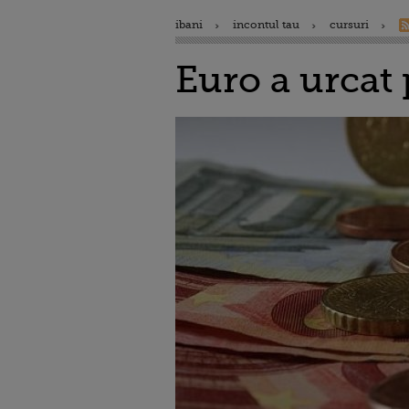
ibani
incontul tau
cursuri
Euro a urcat 