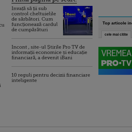
Invață să ții sub
control cheltuielile
de sărbători. Cum
Top articole i
funcționează cardul
 cu
de cumpărături
cele mai citite
Incont , site-ul Știrile Pro TV de
informații economice și educație
financiară, a devenit iBani
10 reguli pentru decizii financiare
inteligente
i