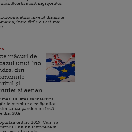
iilor. Avertisment îngrijorător
Europa a atins nivelul dinainte
omânia, între țările cu cei mai
eri
na
ște măsuri de
 cazul unui ”no
ndra, din
Domeniile
uitul şi
rutier şi aerian
imes: UE vrea să interzică
 țările membre a cetăţenilor
 din cauza pandemiei încă
ve din SUA
roparlamentare 2019: Cum se
cătorii Uniunii Europene și
iza acestui scrutin