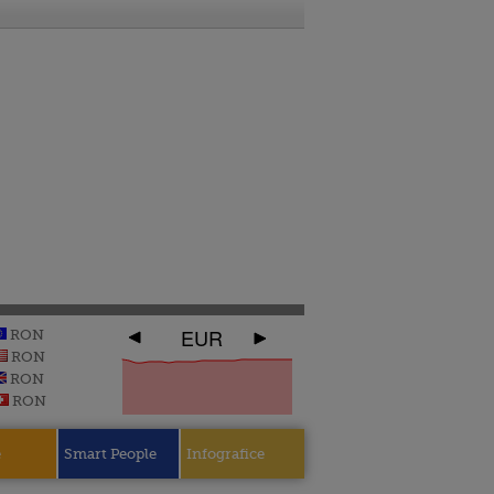
EUR
RON
RON
RON
RON
e
Smart People
Infografice