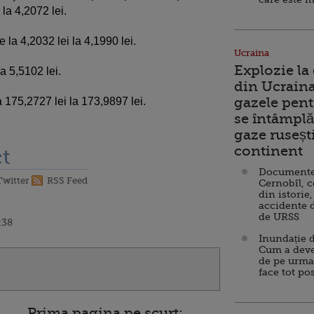
 la 4,2072 lei.
 la 4,2032 lei la 4,1990 lei.
Ucraina
Explozie la
la 5,5102 lei.
din Ucraina
gazele pent
a 175,2727 lei la 173,9897 lei.
se întâmplă 
gaze ruseșt
continent
t
Documente d
Twitter
RSS Feed
Cernobîl, c
din istorie,
accidente 
de URSS
:38
Inundație d
Cum a deve
de pe urma
face tot po
Prima pagina pe scurt: