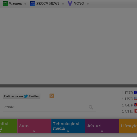
Vremea
PROTV NEWS
VOYO
1 EUR
1 USD
1 GBP
1 CHF
i si
Tehnologie si
Auto
Job-uri
Lifestyl
i
media