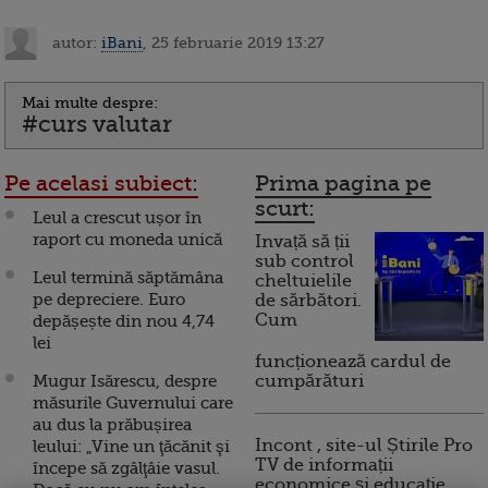
autor:
iBani
, 25 februarie 2019 13:27
Mai multe despre:
#curs valutar
Pe acelasi subiect:
Prima pagina pe
scurt:
Leul a crescut ușor în
raport cu moneda unică
Invață să ții
sub control
Leul termină săptămâna
cheltuielile
pe depreciere. Euro
de sărbători.
Cum
depășește din nou 4,74
lei
funcționează cardul de
Mugur Isărescu, despre
cumpărături
măsurile Guvernului care
au dus la prăbușirea
Incont , site-ul Știrile Pro
leului: „Vine un ţăcănit şi
TV de informații
începe să zgâlţâie vasul.
economice și educație