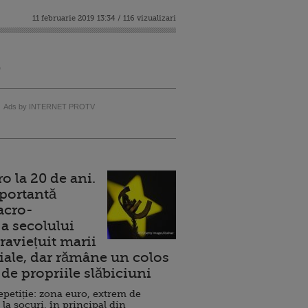
11 februarie 2019 13:34 / 116 vizualizari
i
Ads by INTERNET PROTV
 la 20 de ani.
portantă
acro-
a secolului
raviețuit marii
ale, dar rămâne un colos
de propriile slăbiciuni
repetiție: zona euro, extrem de
 la șocuri, în principal din