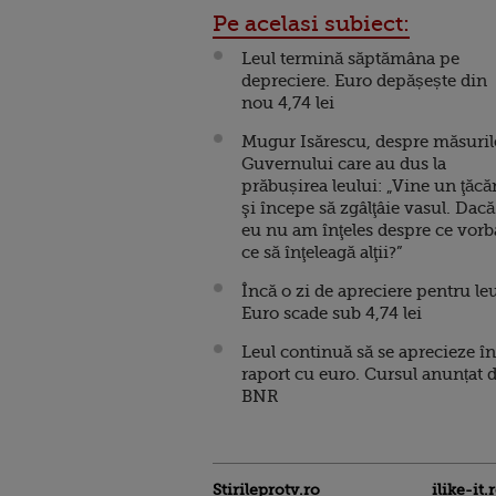
Pe acelasi subiect:
Leul termină săptămâna pe
depreciere. Euro depășește din
nou 4,74 lei
Mugur Isărescu, despre măsuril
Guvernului care au dus la
prăbușirea leului: „Vine un ţăcă
şi începe să zgâlţâie vasul. Dacă
eu nu am înţeles despre ce vorb
ce să înţeleagă alţii?”
Încă o zi de apreciere pentru le
Euro scade sub 4,74 lei
Leul continuă să se aprecieze în
raport cu euro. Cursul anunțat 
BNR
Stirileprotv.ro
ilike-it.