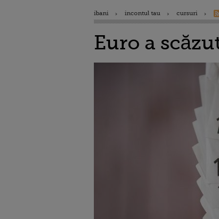
ibani
incontul tau
cursuri
Euro a scăzut