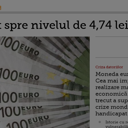
 spre nivelul de 4,74 le
Criza datoriilor
Moneda euro
Cea mai im
realizare m
economică 
trecut a sup
crize mondi
handicapat 
Istorie cu 
vulnerabilă