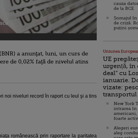
cauza dator
de la BCE
Șomajul în 
de criză. R
puțini șom
Uniunea Europea
BNR) a anunţat, luni, un curs de
UE pregăte
dere de 0,02% faţă de nivelul atins
urgență, în
deal” cu Lo
ianuarie. 
vizate: pesc
transportul 
i noi niveluri record în raport cu leul şi a tins
New York T
intrarea în
americani,
foarte acti
Alegeri eu
aleg condu
 piaţa românească prin raportare la paritatea
care este m