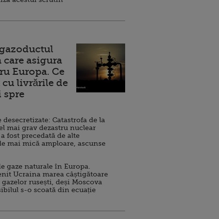
 gazoductul
 care asigura
ru Europa. Ce
cu livrările de
i spre
esecretizate: Catastrofa de la
el mai grav dezastru nuclear
 a fost precedată de alte
de mai mică amploare, ascunse
e gaze naturale în Europa.
nit Ucraina marea câștigătoare
 gazelor rusești, deși Moscova
sibilul s-o scoată din ecuație