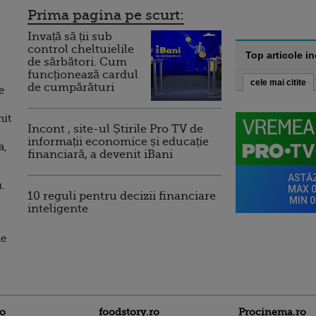
Prima pagina pe scurt:
Invață să ții sub
control cheltuielile
Top articole i
de sărbători. Cum
funcționează cardul
cele mai citite
de cumpărături
e
nit
Incont , site-ul Știrile Pro TV de
informații economice și educație
a,
financiară, a devenit iBani
u.
10 reguli pentru decizii financiare
inteligente
de
ro
foodstory.ro
Procinema.ro