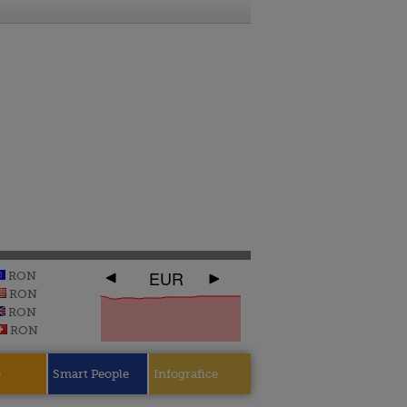
EUR
RON
RON
RON
RON
e
Smart People
Infografice