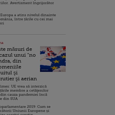
iilor. Avertisment îngrijorător
Europa a atins nivelul dinainte
omânia, între țările cu cei mai
eri
na
ște măsuri de
 cazul unui ”no
ndra, din
Domeniile
uitul şi
rutier şi aerian
imes: UE vrea să interzică
 țările membre a cetăţenilor
 din cauza pandemiei încă
ve din SUA
roparlamentare 2019: Cum se
cătorii Uniunii Europene și
iza acestui scrutin