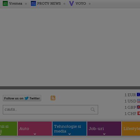
Vremea
PROTV NEWS
VOYO
1 EUR
1 USD
1 GBP
1 CHF
i si
Tehnologie si
Auto
Job-uri
Lifestyl
i
media