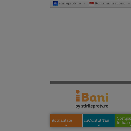
stirileprotv.ro
Romania, te iubesc
Compani
Actualitate
inContul Tau
industri