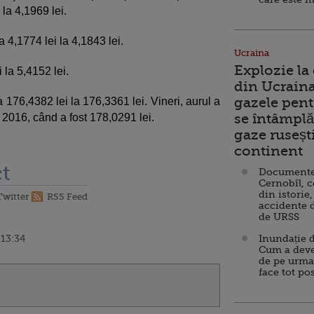
 la 4,1969 lei.
a 4,1774 lei la 4,1843 lei.
Ucraina
Explozie la
 la 5,4152 lei.
din Ucraina
gazele pent
 176,4382 lei la 176,3361 lei. Vineri, aurul a
se întâmplă 
ie 2016, când a fost 178,0291 lei.
gaze ruseșt
continent
t
Documente d
Cernobîl, c
din istorie,
Twitter
RSS Feed
accidente 
de URSS
 13:34
Inundație d
Cum a deve
de pe urma
face tot po