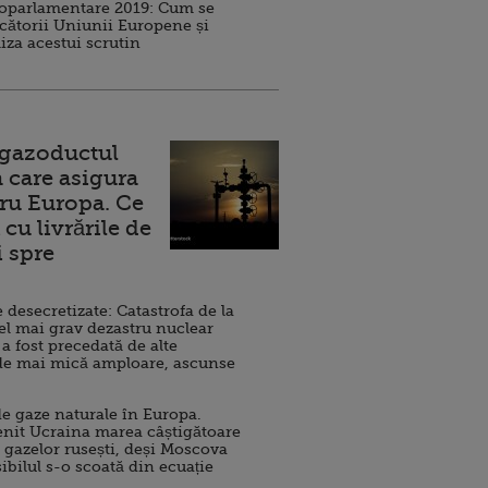
roparlamentare 2019: Cum se
cătorii Uniunii Europene și
iza acestui scrutin
 gazoductul
 care asigura
ru Europa. Ce
cu livrările de
i spre
esecretizate: Catastrofa de la
el mai grav dezastru nuclear
 a fost precedată de alte
de mai mică amploare, ascunse
e gaze naturale în Europa.
nit Ucraina marea câștigătoare
 gazelor rusești, deși Moscova
sibilul s-o scoată din ecuație