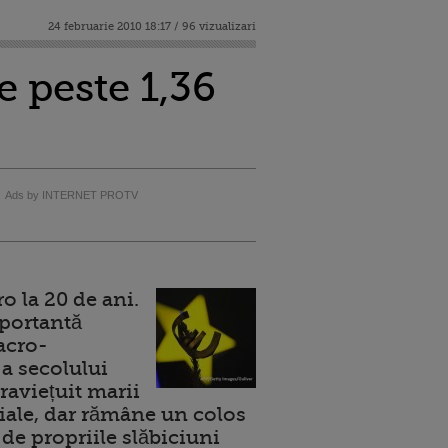
24 februarie 2010 18:17 / 96 vizualizari
e peste 1,36
Ads by INTERNET PROTV
 la 20 de ani.
portantă
acro-
a secolului
raviețuit marii
ale, dar rămâne un colos
de propriile slăbiciuni