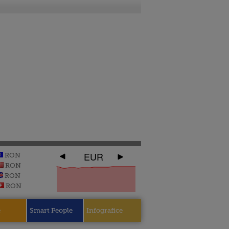
EUR
RON
RON
RON
RON
e
Smart People
Infografice