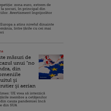
repetiție: zona euro, extrem de
 la șocuri, în principal din
iilor. Avertisment îngrijorător
Europa a atins nivelul dinainte
omânia, între țările cu cei mai
eri
na
ște măsuri de
 cazul unui ”no
ndra, din
Domeniile
uitul şi
rutier şi aerian
imes: UE vrea să interzică
 țările membre a cetăţenilor
 din cauza pandemiei încă
ve din SUA