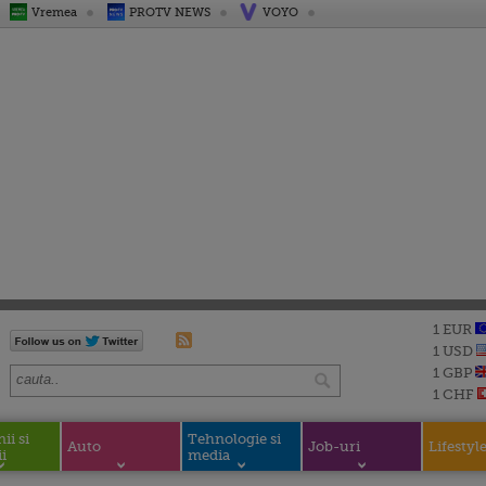
Vremea
PROTV NEWS
VOYO
1 EUR
1 USD
1 GBP
1 CHF
i si
Tehnologie si
Auto
Job-uri
Lifestyl
i
media