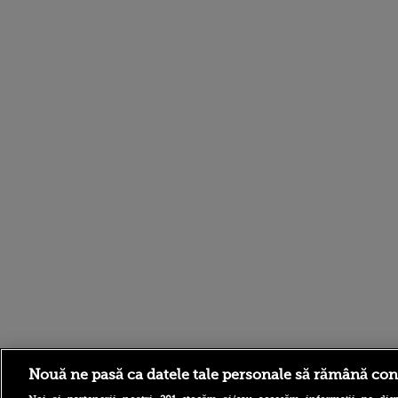
Stirileprotv.ro
ilike-it.
Nouă ne pasă ca datele tale personale să rămână con