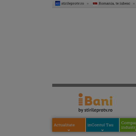
stirileprotv.ro
Romania, te iubesc
Compani
Actualitate
inContul Tau
industri