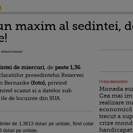
un maxim al sedintei, d
e!
intei de miercuri
, de
peste 1,36
laratiilor presedintelui Rezervei
Criza datoriilor
en Bernanke
(foto),
privind
Moneda euro
ivel scazut si a datelor sub
Cea mai im
rile de locuinte din SUA.
realizare m
economică 
trecut a sup
crize mondi
ntei de 1,3613 dolari pe unitate, fiind cotat
handicapat 
8 dolari pe unitate.