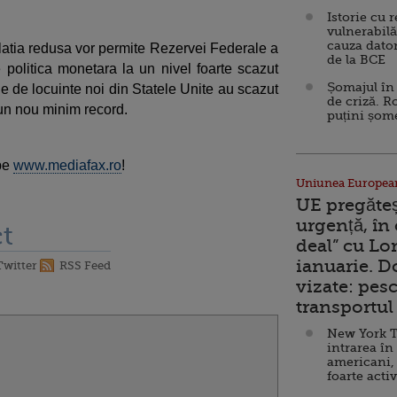
Istorie cu 
vulnerabilă
cauza dator
flatia redusa vor permite Rezervei Federale a
de la BCE
olitica monetara la un nivel foarte scazut
Șomajul în 
le de locuinte noi din Statele Unite au scazut
de criză. R
 un nou minim record.
puțini șom
 pe
www.mediafax.ro
!
Uniunea Europea
UE pregăte
urgență, în
t
deal” cu Lo
ianuarie. 
Twitter
RSS Feed
vizate: pesc
transportul 
New York T
intrarea în
americani,
foarte acti