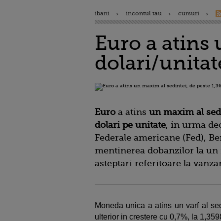
ibani
incontul tau
cursuri
Euro a atins 
dolari/unitat
Euro
a atins
un maxim al sed
dolari pe unitate
, in urma dec
Federale americane (Fed), B
mentinerea dobanzilor la un n
asteptari referitoare la vanza
Moneda unica a atins un varf al sedi
ulterior in crestere cu 0,7%, la 1,359