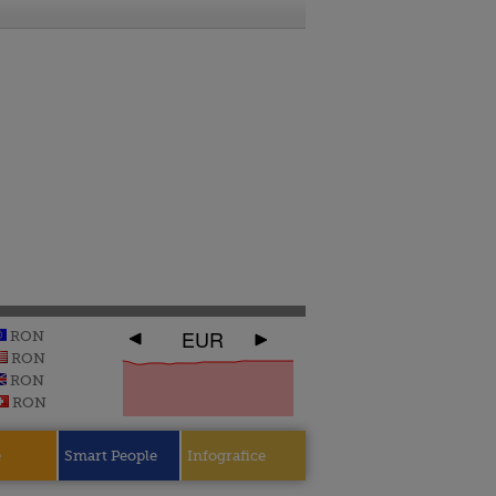
EUR
RON
RON
RON
RON
e
Smart People
Infografice