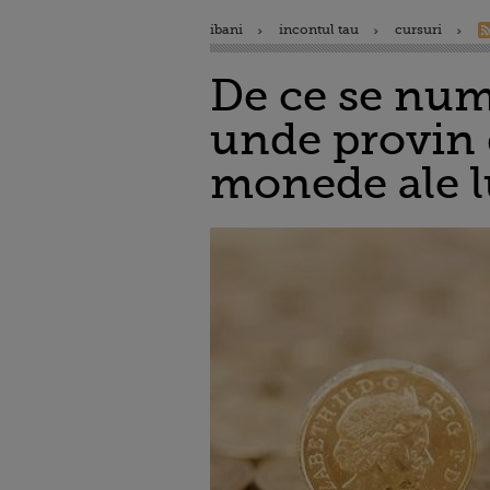
ibani
incontul tau
cursuri
De ce se nume
unde provin 
monede ale 