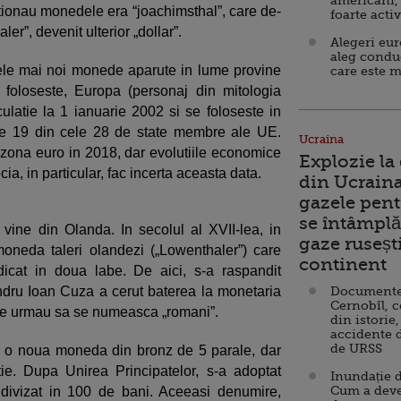
americani,
ctionau monedele era “joachimsthal”, care de-
foarte acti
ler”, devenit ulterior „dollar”.
Alegeri eu
aleg condu
le mai noi monede aparute in lume provine
care este m
 foloseste, Europa (personaj din mitologia
culatie la 1 ianuarie 2002 si se foloseste in
de 19 din cele 28 de state membre ale UE.
Ucraina
 zona euro in 2018, dar evolutiile economice
Explozie la
cia, in particular, fac incerta aceasta data.
din Ucraina
gazele pent
se întâmplă 
ne din Olanda. In secolul al XVII-lea, in
gaze ruseșt
oneda taleri olandezi („Lowenthaler”) care
continent
icat in doua labe. De aici, s-a raspandit
ndru Ioan Cuza a cerut baterea la monetaria
Documente d
Cernobîl, c
re urmau sa se numeasca „romani”.
din istorie,
accidente 
de URSS
tru o noua moneda din bronz de 5 parale, dar
tie. Dupa Unirea Principatelor, s-a adoptat
Inundație d
Cum a deve
 divizat in 100 de bani. Aceeasi denumire,