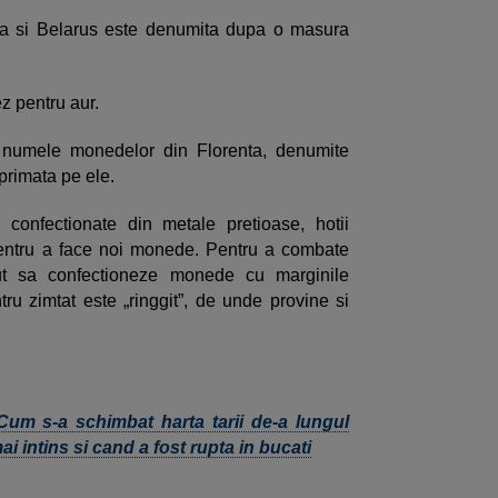
a si Belarus este denumita dupa o masura
 pentru aur.
 numele monedelor din Florenta, denumite
mprimata pe ele.
nfectionate din metale pretioase, hotii
pentru a face noi monede. Pentru a combate
ut sa confectioneze monede cu marginile
ru zimtat este „ringgit”, de unde provine si
Cum s-a schimbat harta tarii de-a lungul
mai intins si cand a fost rupta in bucati