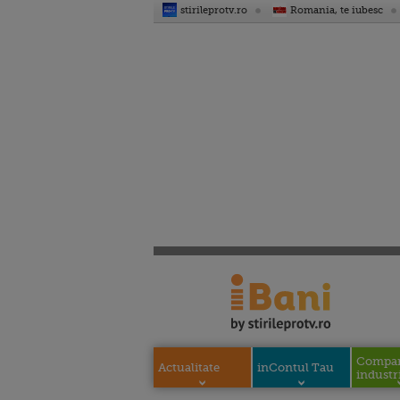
stirileprotv.ro
Romania, te iubesc
Compani
Actualitate
inContul Tau
industri