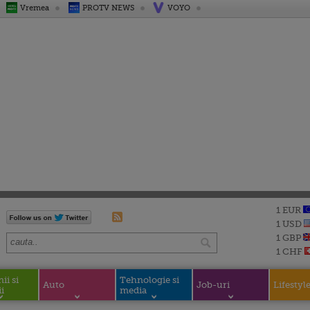
Vremea
PROTV NEWS
VOYO
1 EUR
1 USD
1 GBP
1 CHF
i si
Tehnologie si
Auto
Job-uri
Lifestyl
i
media