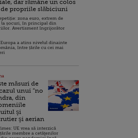
ale, dar rămâne un colos
de propriile slăbiciuni
repetiție: zona euro, extrem de
 la șocuri, în principal din
iilor. Avertisment îngrijorător
Europa a atins nivelul dinainte
omânia, între țările cu cei mai
eri
na
ște măsuri de
 cazul unui ”no
ndra, din
Domeniile
uitul şi
rutier şi aerian
imes: UE vrea să interzică
 țările membre a cetăţenilor