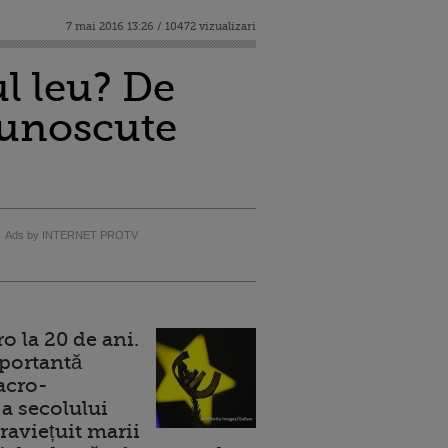
7 mai 2016 13:26 / 10472 vizualizari
ul leu? De
cunoscute
Ads by INTERNET PROTV
 la 20 de ani.
portantă
acro-
a secolului
raviețuit marii