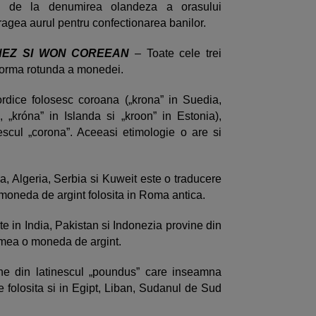
e de la denumirea olandeza a orasului
agea aurul pentru confectionarea banilor.
NEZ SI WON COREEAN
– Toate cele trei
forma rotunda a monedei.
ordice folosesc coroana („krona” in Suedia,
„króna” in Islanda si „kroon” in Estonia),
escul „corona”. Aceeasi etimologie o are si
a, Algeria, Serbia si Kuweit este o traducere
o moneda de argint folosita in Roma antica.
 in India, Pakistan si Indonezia provine din
umea o moneda de argint.
e din latinescul „poundus” care inseamna
 folosita si in Egipt, Liban, Sudanul de Sud