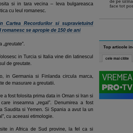
de pe urma
osita si in tara vecina – leva bulgareasca
face tot po
tica cu leul romanesc.
n Cartea Recordurilor si supravietuind
ul romanesc se apropie de 150 de ani
 „greutate”.
Top articole i
osesc in Turcia si Italia vine din latinescul
cele mai citite
sul de greutate.
ro, in Germania si Finlanda circula marca,
te de masurare a greutatii.
 fost folosita prima data in Oman si Iran si
”, care inseamna „regal”. Denumirea a fost
ia Saudita si Yemen. Si Spania a avut la un
”, cu aceeasi etimologie.
te in Africa de Sud provine, la fel ca si