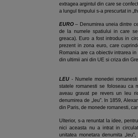
extragea argintul din care se confe
a lungul timpului s-a prescurtat in „tha
EURO
– Denumirea uneia dintre ce
de la numele spatiului in care se
greaca). Euro a fost introdus in cir
prezent in zona euro, care cuprin
Romania are ca obiectiv intrarea in
din ultimii ani din UE si criza din Gre
LEU
- Numele monedei romanesti vi
statele romanesti se foloseau ca m
aveau gravat pe revers un leu rid
denumirea de „leu”. In 1859, Alexa
din Paris, de monede romanesti, ca
Ulterior, s-a renuntat la idee, pen
nici aceasta nu a intrat in circula
unitatea monetara denumita „leu”,