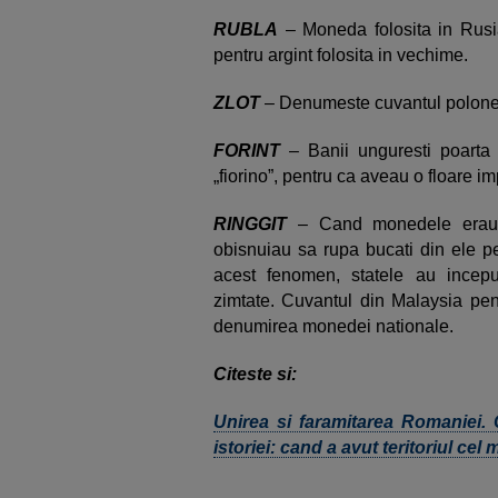
RUBLA
– Moneda folosita in Rusi
pentru argint folosita in vechime.
ZLOT
– Denumeste cuvantul polonez
FORINT
– Banii unguresti poarta
„fiorino”, pentru ca aveau o floare i
RINGGIT
– Cand monedele erau co
obisnuiau sa rupa bucati din ele 
acest fenomen, statele au incep
zimtate. Cuvantul din Malaysia pent
denumirea monedei nationale.
Citeste si:
Unirea si faramitarea Romaniei. 
istoriei: cand a avut teritoriul cel 