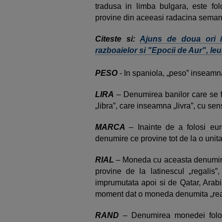
tradusa in limba bulgara, este fol
provine din aceeasi radacina seman
Citeste si:
Ajuns de doua ori i
razboaielor si "Epocii de Aur", le
PESO
- In spaniola, „peso” inseamna
LIRA
– Denumirea banilor care se fol
„libra”, care inseamna „livra”, cu sen
MARCA
– Inainte de a folosi eu
denumire ce provine tot de la o unita
RIAL
– Moneda cu aceasta denumire a
provine de la latinescul „regalis
imprumutata apoi si de Qatar, Arab
moment dat o moneda denumita „real
RAND
– Denumirea monedei folosi