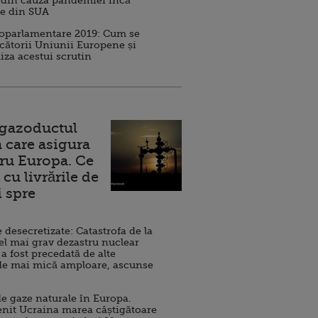
 din cauza pandemiei încă
ve din SUA
roparlamentare 2019: Cum se
cătorii Uniunii Europene și
iza acestui scrutin
 gazoductul
 care asigura
ru Europa. Ce
cu livrările de
i spre
esecretizate: Catastrofa de la
el mai grav dezastru nuclear
 a fost precedată de alte
de mai mică amploare, ascunse
e gaze naturale în Europa.
nit Ucraina marea câștigătoare