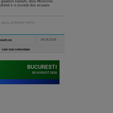
 gazelor rusești, deși Moscova
sibilul s-o scoată din ecuație
Ads by INTERNET PROTV
ncont.ro
08.08.2026
cele mai comentate