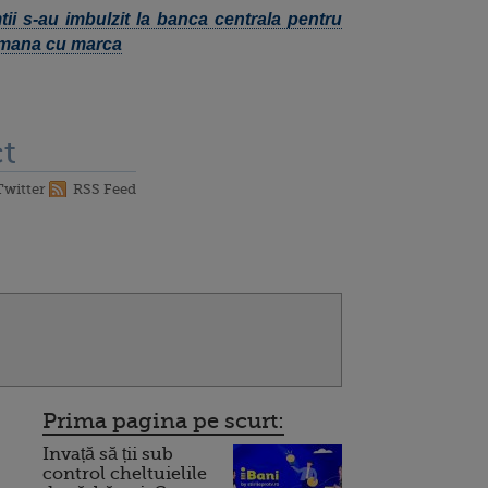
ii s-au imbulzit la banca centrala pentru
amana cu marca
t
Twitter
RSS Feed
Prima pagina pe scurt:
Invață să ții sub
control cheltuielile