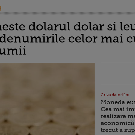
ste dolarul dolar si le
denumirile celor mai 
lumii
Criza datoriilor
Moneda euro
Cea mai im
realizare m
economică 
trecut a sup