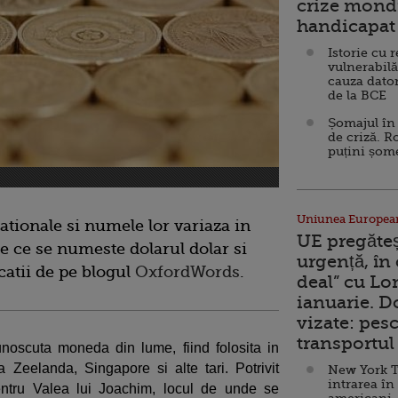
crize mondi
handicapat 
Istorie cu 
vulnerabilă
cauza dator
de la BCE
Șomajul în 
de criză. R
puțini șom
Uniunea Europea
nationale si numele lor variaza in
UE pregăte
De ce se numeste dolarul dolar si
urgență, în
icatii de pe blogul
OxfordWords
.
deal” cu Lo
ianuarie. 
vizate: pesc
transportul 
noscuta moneda din lume, fiind folosita in
 Zeelanda, Singapore si alte tari. Potrivit
New York T
intrarea în
ntru Valea lui Joachim, locul de unde se