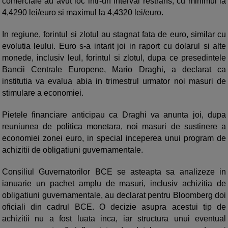
comerciale au avut loc intr-un interval restrans, cu minimul la
4,4290 lei/euro si maximul la 4,4320 lei/euro.
In regiune, forintul si zlotul au stagnat fata de euro, similar cu
evolutia leului. Euro s-a intarit joi in raport cu dolarul si alte
monede, inclusiv leul, forintul si zlotul, dupa ce presedintele
Bancii Centrale Europene, Mario Draghi, a declarat ca
institutia va evalua abia in trimestrul urmator noi masuri de
stimulare a economiei.
Pietele financiare anticipau ca Draghi va anunta joi, dupa
reuniunea de politica monetara, noi masuri de sustinere a
economiei zonei euro, in special inceperea unui program de
achizitii de obligatiuni guvernamentale.
Consiliul Guvernatorilor BCE se asteapta sa analizeze in
ianuarie un pachet amplu de masuri, inclusiv achizitia de
obligatiuni guvernamentale, au declarat pentru Bloomberg doi
oficiali din cadrul BCE. O decizie asupra acestui tip de
achizitii nu a fost luata inca, iar structura unui eventual