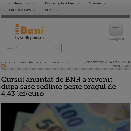
stirileprotv.ro
Romania, te iubesc
Vremea
PROTV NEWS
VOYO
ibani
incontul tau
cursuri
5 decembrie 2014 13:26 / 204
vizualizari
Cursul anuntat de BNR a revenit
dupa sase sedinte peste pragul de
4,43 lei/euro