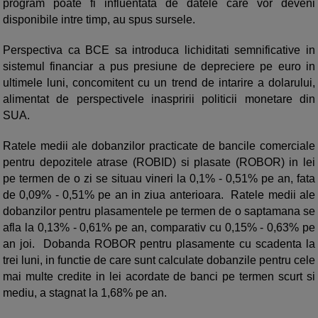
program poate fi influentata de datele care vor deveni
disponibile intre timp, au spus sursele.
Perspectiva ca BCE sa introduca lichiditati semnificative in
sistemul financiar a pus presiune de depreciere pe euro in
ultimele luni, concomitent cu un trend de intarire a dolarului,
alimentat de perspectivele inaspririi politicii monetare din
SUA.
Ratele medii ale dobanzilor practicate de bancile comerciale
pentru depozitele atrase (ROBID) si plasate (ROBOR) in lei
pe termen de o zi se situau vineri la 0,1% - 0,51% pe an, fata
de 0,09% - 0,51% pe an in ziua anterioara. Ratele medii ale
dobanzilor pentru plasamentele pe termen de o saptamana se
afla la 0,13% - 0,61% pe an, comparativ cu 0,15% - 0,63% pe
an joi. Dobanda ROBOR pentru plasamente cu scadenta la
trei luni, in functie de care sunt calculate dobanzile pentru cele
mai multe credite in lei acordate de banci pe termen scurt si
mediu, a stagnat la 1,68% pe an.